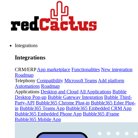
Integrations
Integrations
CRM/ERP
App marketplace
Functionalities
New integration
Roadmap
Telephony
Compatibility
Microsoft Teams
Add platform
Automations
Roadmap
Applications
Desktop and Cloud
All Applications
Bubble
Desktop Pop-up
Bubble Gateway Integration
Bubble Third-
Party-API
Bubble365 Chrome Plug-in
Bubble365 Edge Plug-
in
Bubble365 Teams App
Bubble365 Embedded CRM App
Bubble365 Embedded Phone App
Bubble365 iFrame
Bubble365 Mobile App