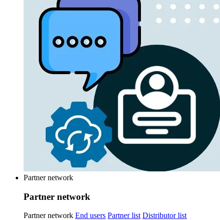
Partner network
Partner network
Partner network
End users
Partner list
Distributor list