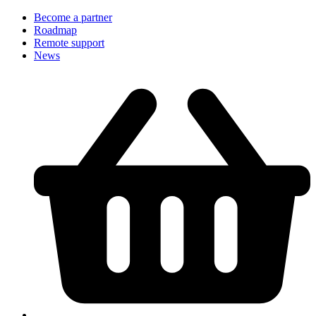
Become a partner
Roadmap
Remote support
News