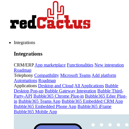
Integrations
Integrations
CRM/ERP
App marketplace
Functionalities
New integration
Roadmap
Telephony
Compatibility
Microsoft Teams
Add platform
Automations
Roadmap
Applications
Desktop and Cloud
All Applications
Bubble
Desktop Pop-up
Bubble Gateway Integration
Bubble Third-
Party-API
Bubble365 Chrome Plug-in
Bubble365 Edge Plug-
in
Bubble365 Teams App
Bubble365 Embedded CRM App
Bubble365 Embedded Phone App
Bubble365 iFrame
Bubble365 Mobile App