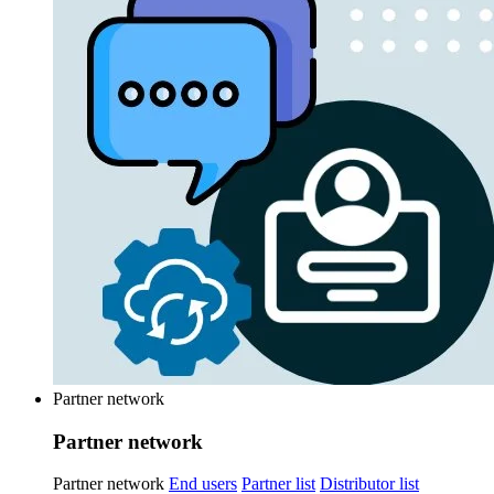
Partner network
Partner network
Partner network
End users
Partner list
Distributor list