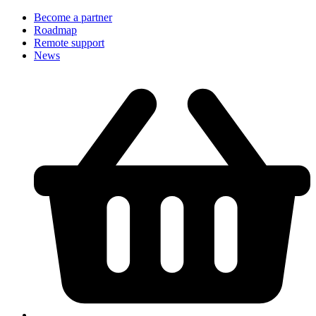
Become a partner
Roadmap
Remote support
News