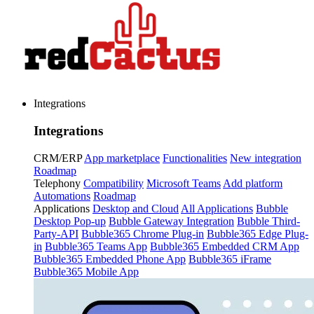
Integrations
Integrations
CRM/ERP
App marketplace
Functionalities
New integration
Roadmap
Telephony
Compatibility
Microsoft Teams
Add platform
Automations
Roadmap
Applications
Desktop and Cloud
All Applications
Bubble
Desktop Pop-up
Bubble Gateway Integration
Bubble Third-
Party-API
Bubble365 Chrome Plug-in
Bubble365 Edge Plug-
in
Bubble365 Teams App
Bubble365 Embedded CRM App
Bubble365 Embedded Phone App
Bubble365 iFrame
Bubble365 Mobile App