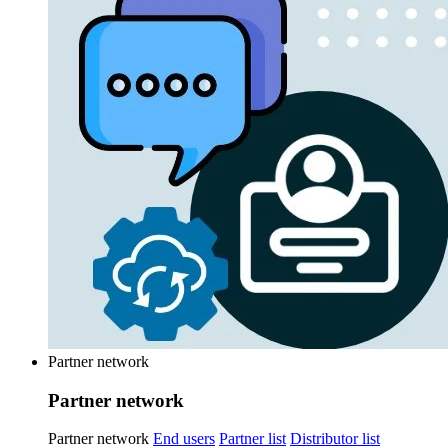
Partner network
Partner network
Partner network
End users
Partner list
Distributor list