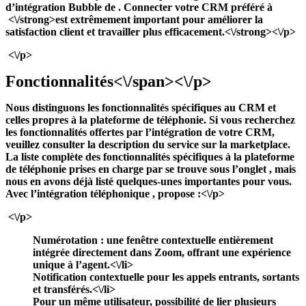
d’intégration Bubble de
. Connecter votre CRM préféré à
<\/strong>
est extrêmement important pour améliorer la
satisfaction client et travailler plus efficacement.<\/strong><\/p>
<\/p>
Fonctionnalités<\/span><\/p>
Nous distinguons les fonctionnalités spécifiques au CRM et
celles propres à la plateforme de téléphonie. Si vous recherchez
les fonctionnalités offertes par l’intégration de votre CRM,
veuillez consulter la description du service sur la marketplace.
La liste complète des fonctionnalités spécifiques à la plateforme
de téléphonie prises en charge par
se trouve sous l’onglet
, mais
nous en avons déjà listé quelques-unes importantes pour vous.
Avec l’intégration téléphonique
,
propose :<\/p>
<\/p>
Numérotation : une
fenêtre contextuelle entièrement
intégrée
directement dans Zoom, offrant une expérience
unique à l’agent.<\/li>
Notification contextuelle pour les appels
entrants, sortants
et transférés
.<\/li>
Pour un même utilisateur, possibilité de lier
plusieurs