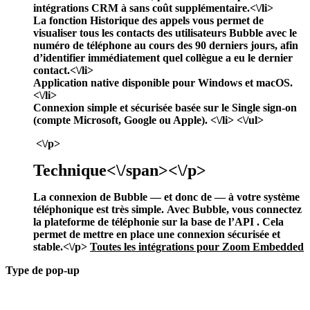
intégrations CRM
à
sans coût supplémentaire.<\/li>
La fonction
Historique des appels
vous permet de
visualiser tous les contacts des utilisateurs Bubble avec le
numéro de téléphone au cours des 90 derniers jours, afin
d’identifier immédiatement quel collègue a eu le dernier
contact.<\/li>
Application native disponible pour
Windows
et
macOS
.
<\/li>
Connexion simple et sécurisée basée sur le
Single sign-on
(compte Microsoft, Google ou Apple). <\/li> <\/ul>
<\/p>
Technique<\/span><\/p>
La connexion de Bubble — et donc de
— à votre système
téléphonique
est très simple. Avec Bubble, vous connectez
la plateforme de téléphonie
sur la base de l’API
. Cela
permet de mettre en place une connexion sécurisée et
stable.<\/p>
Toutes les intégrations pour Zoom Embedded
Type de pop-up