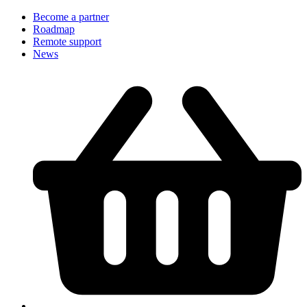
Become a partner
Roadmap
Remote support
News