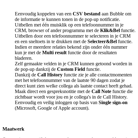
Eenvoudig koppelen van een
CSV bestand
aan Bubble om
de informatie te kunnen tonen in de pop-up notificatie.
Uitbellen met één muisklik op een telefoonnummer in je
CRM, browser of ander programma met de
Klik&Bel
functie.
Uitbellen door een telefoonnummer te selecteren in je CRM
en een sneltoets in te drukken met de
Selecteer&Bel
functie.
Indien er meerdere relaties bekend zijn onder één nummer
kun je met de
Multi result
functie door de resultaten
bladeren.
Zelf gemaakte velden in je CRM kunnen getoond worden in
de pop-up dankzij de
Custom Field
functie.
Dankzij de
Call History
functie zie je alle contactmomenten
met het telefoonnummer van de laatste 90 dagen zodat je
direct kunt zien welke collega als laatste contact heeft gehad.
Maak direct een gespreksnotitie met de
Call Note
functie die
zichtbaar wordt voor jou en je collega's in de Call History.
Eenvoudig en veilig inloggen op basis van
Single sign-on
(Microsoft, Google of Apple account).
Maatwerk