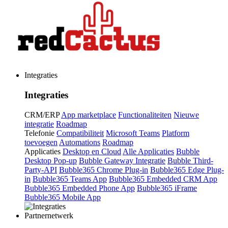
Integraties
Integraties
CRM/ERP
App marketplace
Functionaliteiten
Nieuwe
integratie
Roadmap
Telefonie
Compatibiliteit
Microsoft Teams
Platform
toevoegen
Automations
Roadmap
Applicaties
Desktop en Cloud
Alle Applicaties
Bubble
Desktop Pop-up
Bubble Gateway Integratie
Bubble Third-
Party-API
Bubble365 Chrome Plug-in
Bubble365 Edge Plug-
in
Bubble365 Teams App
Bubble365 Embedded CRM App
Bubble365 Embedded Phone App
Bubble365 iFrame
Bubble365 Mobile App
Partnernetwerk