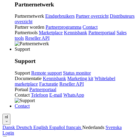
Partnernetwerk
Partnernetwerk
Eindgebruikers
Partner overzicht
Distributeurs
overzicht
Partner worden
Partnerprogramma
Contact
Partnertools
Marketplace
Kennisbank
Partnerportaal
Sales
tools
Reseller API
Support
Support
Support
Remote support
Status monitor
Documentatie
Kennisbank
Marketing kit
Whitelabel
marketplace
Facturatie
Reseller API
Portaal
Partnerportaal
Contact
Telefoon
E-mail
WhatsApp
Contact
nl
Dansk
Deutsch
English
Español
français
Nederlands
Svenska
Login