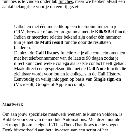
functies is te vinden onder tab
functies
, maar we hebben alvast een
aantal belangrijke voor je op een rij gezet:
Uitbellen met één muisklik op een telefoonnummer in je
CRM, browser of ander programma met de
Klik&Bel
functie.
Indien er meerdere relaties bekend zijn onder één nummer
kun je met de
Multi result
functie door de resultaten
bladeren.
Dankzij de
Call History
functie zie je alle contactmomenten
met het telefoonnummer van de laatste 90 dagen zodat je
direct kunt zien welke collega als laatste contact heeft gehad.
Maak direct een gespreksnotitie met de
Call Note
functie die
zichtbaar wordt voor jou en je collega's in de Call History.
Eenvoudig en veilig inloggen op basis van
Single sign-on
(Microsoft, Google of Apple account).
Maatwerk
Om aan jouw specifieke maatwerk wensen te kunnen voldoen, is
Bubble voorzien van de module Automations. Met deze module is
het mogelijk om je eigen If-This-Then-That flows toe te voegen.
Denk bijvoorbeeld aan het uitvoeren van een script of het