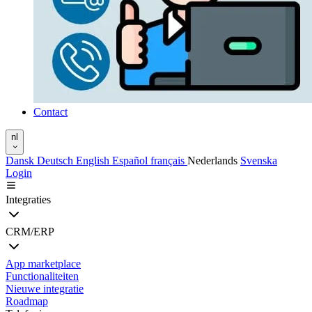
Contact
nl
Dansk
Deutsch
English
Español
français
Nederlands
Svenska
Login
Integraties
CRM/ERP
App marketplace
Functionaliteiten
Nieuwe integratie
Roadmap