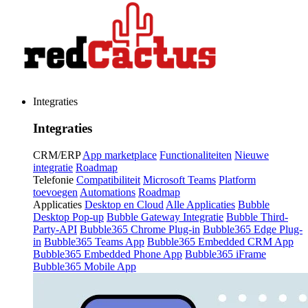
Integraties
Integraties
CRM/ERP
App marketplace
Functionaliteiten
Nieuwe
integratie
Roadmap
Telefonie
Compatibiliteit
Microsoft Teams
Platform
toevoegen
Automations
Roadmap
Applicaties
Desktop en Cloud
Alle Applicaties
Bubble
Desktop Pop-up
Bubble Gateway Integratie
Bubble Third-
Party-API
Bubble365 Chrome Plug-in
Bubble365 Edge Plug-
in
Bubble365 Teams App
Bubble365 Embedded CRM App
Bubble365 Embedded Phone App
Bubble365 iFrame
Bubble365 Mobile App