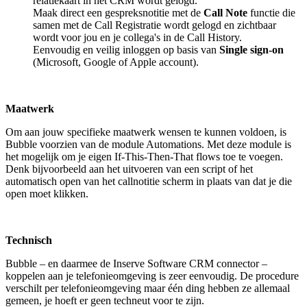
relatiekaart in het CRM wordt gelogd.
Maak direct een gespreksnotitie met de
Call Note
functie die
samen met de Call Registratie wordt gelogd en zichtbaar
wordt voor jou en je collega's in de Call History.
Eenvoudig en veilig inloggen op basis van
Single sign-on
(Microsoft, Google of Apple account).
Maatwerk
Om aan jouw specifieke maatwerk wensen te kunnen voldoen, is
Bubble voorzien van de module Automations. Met deze module is
het mogelijk om je eigen If-This-Then-That flows toe te voegen.
Denk bijvoorbeeld aan het uitvoeren van een script of het
automatisch open van het callnotitie scherm in plaats van dat je die
open moet klikken.
Technisch
Bubble – en daarmee de Inserve Software CRM connector –
koppelen aan je telefonieomgeving is zeer eenvoudig. De procedure
verschilt per telefonieomgeving maar één ding hebben ze allemaal
gemeen, je hoeft er geen techneut voor te zijn.