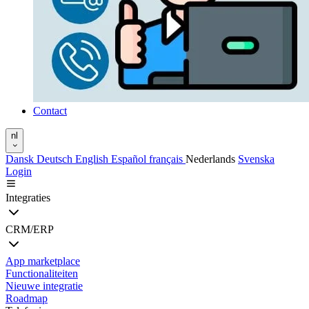
Contact
nl
Dansk
Deutsch
English
Español
français
Nederlands
Svenska
Login
Integraties
CRM/ERP
App marketplace
Functionaliteiten
Nieuwe integratie
Roadmap