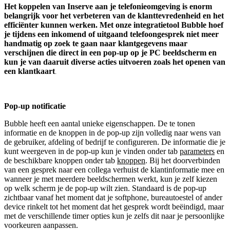
Het koppelen van Inserve aan je telefonieomgeving is enorm
belangrijk voor het verbeteren van de klanttevredenheid en het
efficiënter kunnen werken. Met onze integratietool Bubble hoef
je tijdens een inkomend of uitgaand telefoongesprek niet meer
handmatig op zoek te gaan naar klantgegevens maar
verschijnen die direct in een pop-up op je PC beeldscherm en
kun je van daaruit diverse acties uitvoeren zoals het openen van
een klantkaart
.
Pop-up notificatie
Bubble heeft een aantal unieke eigenschappen. De te tonen
informatie en de knoppen in de pop-up zijn volledig naar wens van
de gebruiker, afdeling of bedrijf te configureren. De informatie die je
kunt weergeven in de pop-up kun je vinden onder tab
parameters
en
de beschikbare knoppen onder tab
knoppen
. Bij het doorverbinden
van een gesprek naar een collega verhuist de klantinformatie mee en
wanneer je met meerdere beeldschermen werkt, kun je zelf kiezen
op welk scherm je de pop-up wilt zien. Standaard is de pop-up
zichtbaar vanaf het moment dat je softphone, bureautoestel of ander
device rinkelt tot het moment dat het gesprek wordt beëindigd, maar
met de verschillende timer opties kun je zelfs dit naar je persoonlijke
voorkeuren aanpassen.