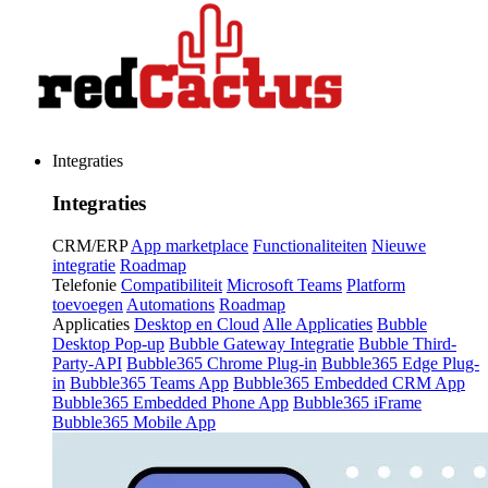
Integraties
Integraties
CRM/ERP
App marketplace
Functionaliteiten
Nieuwe
integratie
Roadmap
Telefonie
Compatibiliteit
Microsoft Teams
Platform
toevoegen
Automations
Roadmap
Applicaties
Desktop en Cloud
Alle Applicaties
Bubble
Desktop Pop-up
Bubble Gateway Integratie
Bubble Third-
Party-API
Bubble365 Chrome Plug-in
Bubble365 Edge Plug-
in
Bubble365 Teams App
Bubble365 Embedded CRM App
Bubble365 Embedded Phone App
Bubble365 iFrame
Bubble365 Mobile App