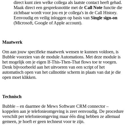
direct kunt zien welke collega als laatste contact heeft gehad.
Maak direct een gespreksnotitie met de
Call Note
functie die
zichtbaar wordt voor jou en je collega's in de Call History.
Eenvoudig en veilig inloggen op basis van
Single sign-on
(Microsoft, Google of Apple account).
Maatwerk
Om aan jouw specifieke maatwerk wensen te kunnen voldoen, is
Bubble voorzien van de module Automations. Met deze module is
het mogelijk om je eigen If-This-Then-That flows toe te voegen.
Denk bijvoorbeeld aan het uitvoeren van een script of het
automatisch open van het callnotitie scherm in plaats van dat je die
open moet klikken.
Technisch
Bubble – en daarmee de Mews Software CRM connector –
koppelen aan je telefonieomgeving is zeer eenvoudig. De procedure
verschilt per telefonieomgeving maar één ding hebben ze allemaal
gemeen, je hoeft er geen techneut voor te zijn.