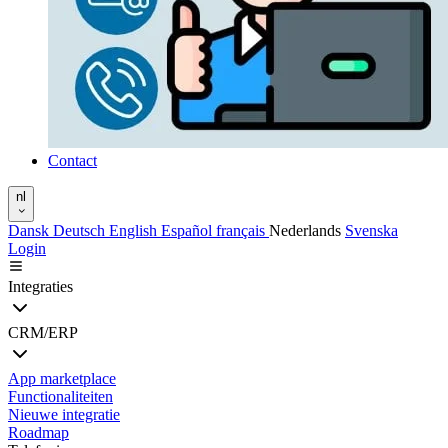
Contact
nl
Dansk
Deutsch
English
Español
français
Nederlands
Svenska
Login
Integraties
CRM/ERP
App marketplace
Functionaliteiten
Nieuwe integratie
Roadmap