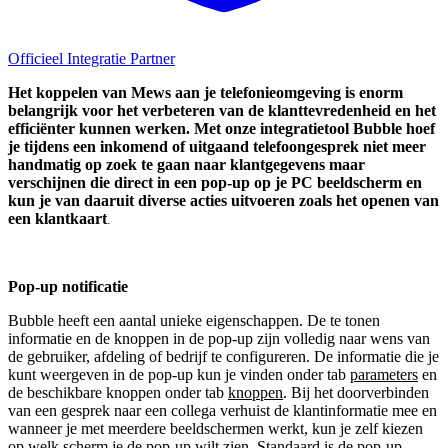
Officieel Integratie Partner
Het koppelen van Mews aan je telefonieomgeving is enorm
belangrijk voor het verbeteren van de klanttevredenheid en het
efficiënter kunnen werken. Met onze integratietool Bubble hoef
je tijdens een inkomend of uitgaand telefoongesprek niet meer
handmatig op zoek te gaan naar klantgegevens maar
verschijnen die direct in een pop-up op je PC beeldscherm en
kun je van daaruit diverse acties uitvoeren zoals het openen van
een klantkaart
.
Pop-up notificatie
Bubble heeft een aantal unieke eigenschappen. De te tonen
informatie en de knoppen in de pop-up zijn volledig naar wens van
de gebruiker, afdeling of bedrijf te configureren. De informatie die je
kunt weergeven in de pop-up kun je vinden onder tab
parameters
en
de beschikbare knoppen onder tab
knoppen
. Bij het doorverbinden
van een gesprek naar een collega verhuist de klantinformatie mee en
wanneer je met meerdere beeldschermen werkt, kun je zelf kiezen
op welk scherm je de pop-up wilt zien. Standaard is de pop-up