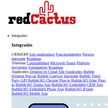
Integraties
Integraties
CRM/ERP
App marketplace
Functionaliteiten
Nieuwe
integratie
Roadmap
Telefonie
Compatibiliteit
Microsoft Teams
Platform
toevoegen
Automations
Roadmap
Applicaties
Desktop en Cloud
Alle Applicaties
Bubble
Desktop Pop-up
Bubble Gateway Integratie
Bubble Third-
Party-API
Bubble365 Chrome Plug-in
Bubble365 Edge Plug-
in
Bubble365 Teams App
Bubble365 Embedded CRM App
Bubble365 Embedded Phone App
Bubble365 iFrame
Bubble365 Mobile App