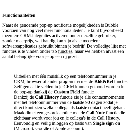
Functionaliteiten
Naast de genoemde pop-up notificatie mogelijkheden is Bubble
voorzien van nog veel meer functionaliteiten. Je kunt bijvoorbeeld
meerdere CRM-integraties activeren onder dezelfde gebruiker,
zonder meerprijs, wat handig kan zijn als je meerdere
softwareapplicaties gebruikt binnen je bedrijf. De volledige lijst met
functies is te vinden onder tab
functies
, maar we hebben alvast een
aantal belangrijke voor je op een rij gezet:
Uitbellen met één muisklik op een telefoonnummer in je
CRM, browser of ander programma met de
Klik&Bel
functie.
Zelf gemaakte velden in je CRM kunnen getoond worden in
de pop-up dankzij de
Custom Field
functie
Dankzij de
Call History
functie zie je alle contactmomenten
met het telefoonnummer van de laatste 90 dagen zodat je
direct kunt zien welke collega als laatste contact heeft gehad.
Maak direct een gespreksnotitie met de
Call Note
functie die
zichtbaar wordt voor jou en je collega's in de Call History.
Eenvoudig en veilig inloggen op basis van
Single sign-on
(Microsoft, Google of Apple account).