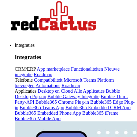
Integraties
Integraties
CRM/ERP
App marketplace
Functionaliteiten
Nieuwe
integratie
Roadmap
Telefonie
Compatibiliteit
Microsoft Teams
Platform
toevoegen
Automations
Roadmap
Applicaties
Desktop en Cloud
Alle Applicaties
Bubble
Desktop Pop-up
Bubble Gateway Integratie
Bubble Third-
Party-API
Bubble365 Chrome Plug-in
Bubble365 Edge Plug-
in
Bubble365 Teams App
Bubble365 Embedded CRM App
Bubble365 Embedded Phone App
Bubble365 iFrame
Bubble365 Mobile App