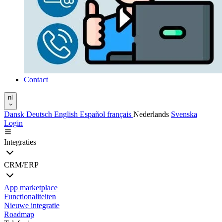
Contact
nl
Dansk
Deutsch
English
Español
français
Nederlands
Svenska
Login
Integraties
CRM/ERP
App marketplace
Functionaliteiten
Nieuwe integratie
Roadmap