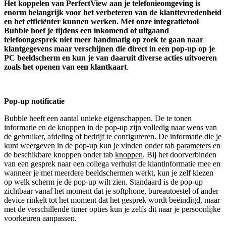
Het koppelen van PerfectView aan je telefonieomgeving is
enorm belangrijk voor het verbeteren van de klanttevredenheid
en het efficiënter kunnen werken. Met onze integratietool
Bubble hoef je tijdens een inkomend of uitgaand
telefoongesprek niet meer handmatig op zoek te gaan naar
klantgegevens maar verschijnen die direct in een pop-up op je
PC beeldscherm en kun je van daaruit diverse acties uitvoeren
zoals het openen van een klantkaart
.
Pop-up notificatie
Bubble heeft een aantal unieke eigenschappen. De te tonen
informatie en de knoppen in de pop-up zijn volledig naar wens van
de gebruiker, afdeling of bedrijf te configureren. De informatie die je
kunt weergeven in de pop-up kun je vinden onder tab
parameters
en
de beschikbare knoppen onder tab
knoppen
. Bij het doorverbinden
van een gesprek naar een collega verhuist de klantinformatie mee en
wanneer je met meerdere beeldschermen werkt, kun je zelf kiezen
op welk scherm je de pop-up wilt zien. Standaard is de pop-up
zichtbaar vanaf het moment dat je softphone, bureautoestel of ander
device rinkelt tot het moment dat het gesprek wordt beëindigd, maar
met de verschillende timer opties kun je zelfs dit naar je persoonlijke
voorkeuren aanpassen.