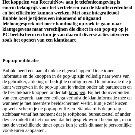
Het koppelen van RecruitNow aan je telefonieomgeving is
enorm belangrijk voor het verbeteren van de klanttevredenheid
en het efficiënter kunnen werken. Met onze integratietool
Bubble hoef je tijdens een inkomend of uitgaand
telefoongesprek niet meer handmatig op zoek te gaan naar
klantgegevens maar verschijnen die direct in een pop-up op je
PC beeldscherm en kun je van daaruit diverse acties uitvoeren
zoals het openen van een klantkaart
.
Pop-up notificatie
Bubble heeft een aantal unieke eigenschappen. De te tonen
informatie en de knoppen in de pop-up zijn volledig naar wens van
de gebruiker, afdeling of bedrijf te configureren. De informatie die je
kunt weergeven in de pop-up kun je vinden onder tab
parameters
en
de beschikbare knoppen onder tab
knoppen
. Bij het doorverbinden
van een gesprek naar een collega verhuist de klantinformatie mee en
wanneer je met meerdere beeldschermen werkt, kun je zelf kiezen
op welk scherm je de pop-up wilt zien. Standaard is de pop-up
zichtbaar vanaf het moment dat je softphone, bureautoestel of ander
device rinkelt tot het moment dat het gesprek wordt beëindigd, maar
met de verschillende timer opties kun je zelfs dit naar je persoonlijke
voorkeuren aanpassen.