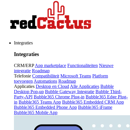
Integraties
Integraties
CRM/ERP
App marketplace
Functionaliteiten
Nieuwe
integratie
Roadmap
Telefonie
Compatibiliteit
Microsoft Teams
Platform
toevoegen
Automations
Roadmap
Applicaties
Desktop en Cloud
Alle Applicaties
Bubble
Desktop Pop-up
Bubble Gateway Integratie
Bubble Third-
Party-API
Bubble365 Chrome Plug-in
Bubble365 Edge Plug-
in
Bubble365 Teams App
Bubble365 Embedded CRM App
Bubble365 Embedded Phone App
Bubble365 iFrame
Bubble365 Mobile App