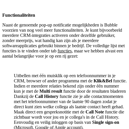
Functionaliteiten
Naast de genoemde pop-up notificatie mogelijkheden is Bubble
voorzien van nog veel meer functionaliteiten. Je kunt bijvoorbeeld
meerdere CRM-integraties activeren onder dezelfde gebruiker,
zonder meerprijs, wat handig kan zijn als je meerdere
softwareapplicaties gebruikt binnen je bedrijf. De volledige lijst met
functies is te vinden onder tab
functies
, maar we hebben alvast een
aantal belangrijke voor je op een rij gezet:
Uitbellen met één muisklik op een telefoonnummer in je
CRM, browser of ander programma met de
Klik&Bel
functie.
Indien er meerdere relaties bekend zijn onder één nummer
kun je met de
Multi result
functie door de resultaten bladeren
Dankzij de
Call History
functie zie je alle contactmomenten
met het telefoonnummer van de laatste 90 dagen zodat je
direct kunt zien welke collega als laatste contact heeft gehad.
Maak direct een gespreksnotitie met de
Call Note
functie die
zichtbaar wordt voor jou en je collega's in de Call History.
Eenvoudig en veilig inloggen op basis van
Single sign-on
(Microsoft, Google of Apple account).