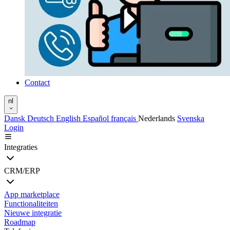
Contact
nl
Dansk
Deutsch
English
Español
français
Nederlands
Svenska
Login
Integraties
CRM/ERP
App marketplace
Functionaliteiten
Nieuwe integratie
Roadmap