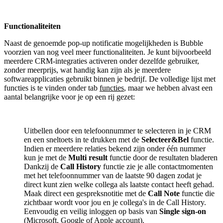
Functionaliteiten
Naast de genoemde pop-up notificatie mogelijkheden is Bubble
voorzien van nog veel meer functionaliteiten. Je kunt bijvoorbeeld
meerdere CRM-integraties activeren onder dezelfde gebruiker,
zonder meerprijs, wat handig kan zijn als je meerdere
softwareapplicaties gebruikt binnen je bedrijf. De volledige lijst met
functies is te vinden onder tab
functies
, maar we hebben alvast een
aantal belangrijke voor je op een rij gezet:
Uitbellen door een telefoonnummer te selecteren in je CRM
en een sneltoets in te drukken met de
Selecteer&Bel
functie.
Indien er meerdere relaties bekend zijn onder één nummer
kun je met de
Multi result
functie door de resultaten bladeren
Dankzij de
Call History
functie zie je alle contactmomenten
met het telefoonnummer van de laatste 90 dagen zodat je
direct kunt zien welke collega als laatste contact heeft gehad.
Maak direct een gespreksnotitie met de
Call Note
functie die
zichtbaar wordt voor jou en je collega's in de Call History.
Eenvoudig en veilig inloggen op basis van
Single sign-on
(Microsoft, Google of Apple account).