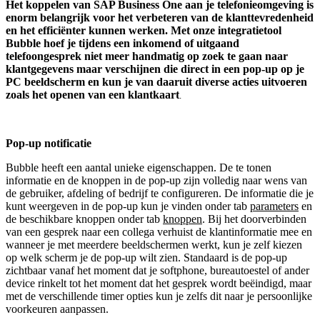
Het koppelen van
SAP Business One
aan je telefonieomgeving is
enorm belangrijk voor het verbeteren van de klanttevredenheid
en het efficiënter kunnen werken. Met onze integratietool
Bubble hoef je tijdens een inkomend of uitgaand
telefoongesprek niet meer handmatig op zoek te gaan naar
klantgegevens maar verschijnen die direct in een pop-up op je
PC beeldscherm en kun je van daaruit diverse acties uitvoeren
zoals het openen van een klantkaart
.
Pop-up notificatie
Bubble heeft een aantal unieke eigenschappen. De te tonen
informatie en de knoppen in de pop-up zijn volledig naar wens van
de gebruiker, afdeling of bedrijf te configureren. De informatie die je
kunt weergeven in de pop-up kun je vinden onder tab
parameters
en
de beschikbare knoppen onder tab
knoppen
. Bij het doorverbinden
van een gesprek naar een collega verhuist de klantinformatie mee en
wanneer je met meerdere beeldschermen werkt, kun je zelf kiezen
op welk scherm je de pop-up wilt zien. Standaard is de pop-up
zichtbaar vanaf het moment dat je softphone, bureautoestel of ander
device rinkelt tot het moment dat het gesprek wordt beëindigd, maar
met de verschillende timer opties kun je zelfs dit naar je persoonlijke
voorkeuren aanpassen.