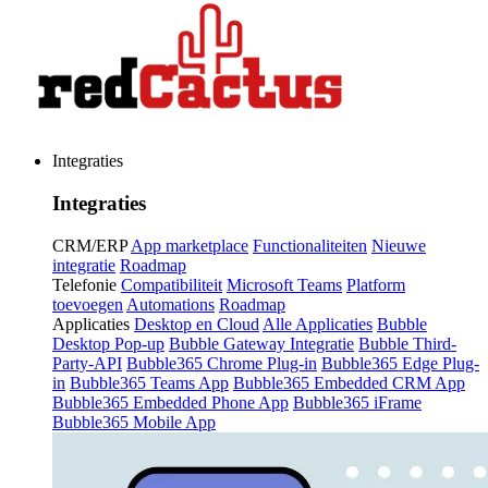
Integraties
Integraties
CRM/ERP
App marketplace
Functionaliteiten
Nieuwe
integratie
Roadmap
Telefonie
Compatibiliteit
Microsoft Teams
Platform
toevoegen
Automations
Roadmap
Applicaties
Desktop en Cloud
Alle Applicaties
Bubble
Desktop Pop-up
Bubble Gateway Integratie
Bubble Third-
Party-API
Bubble365 Chrome Plug-in
Bubble365 Edge Plug-
in
Bubble365 Teams App
Bubble365 Embedded CRM App
Bubble365 Embedded Phone App
Bubble365 iFrame
Bubble365 Mobile App