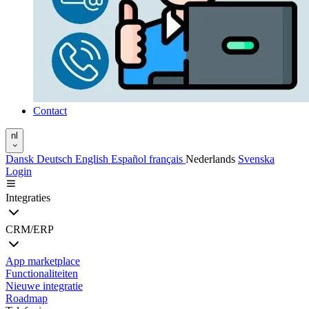
Contact
nl
Dansk
Deutsch
English
Español
français
Nederlands
Svenska
Login
Integraties
CRM/ERP
App marketplace
Functionaliteiten
Nieuwe integratie
Roadmap