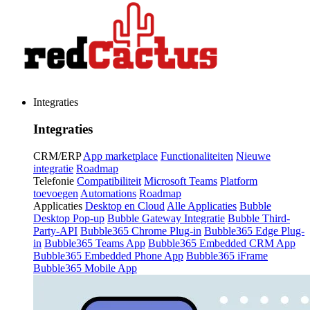
Integraties
Integraties
CRM/ERP
App marketplace
Functionaliteiten
Nieuwe
integratie
Roadmap
Telefonie
Compatibiliteit
Microsoft Teams
Platform
toevoegen
Automations
Roadmap
Applicaties
Desktop en Cloud
Alle Applicaties
Bubble
Desktop Pop-up
Bubble Gateway Integratie
Bubble Third-
Party-API
Bubble365 Chrome Plug-in
Bubble365 Edge Plug-
in
Bubble365 Teams App
Bubble365 Embedded CRM App
Bubble365 Embedded Phone App
Bubble365 iFrame
Bubble365 Mobile App