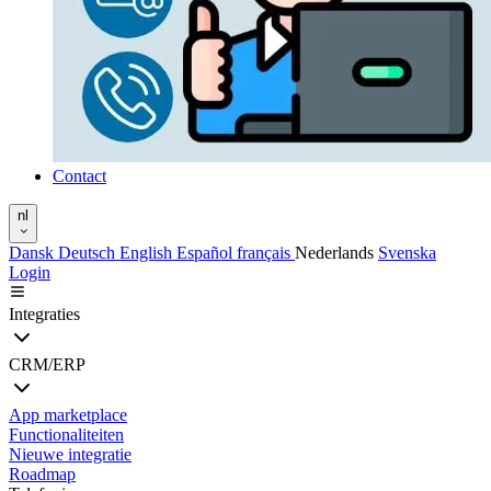
Contact
nl
Dansk
Deutsch
English
Español
français
Nederlands
Svenska
Login
Integraties
CRM/ERP
App marketplace
Functionaliteiten
Nieuwe integratie
Roadmap