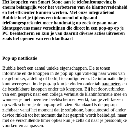
Het koppelen van
Smart Stone
aan je telefonieomgeving is
enorm belangrijk voor het verbeteren van de klanttevredenheid
en het efficiënter kunnen werken. Met onze integratietool
Bubble hoef je tijdens een inkomend of uitgaand
telefoongesprek niet meer handmatig op zoek te gaan naar
klantgegevens maar verschijnen die direct in een pop-up op je
PC beeldscherm en kun je van daaruit diverse acties uitvoeren
zoals het openen van een klantkaart
.
Pop-up notificatie
Bubble heeft een aantal unieke eigenschappen. De te tonen
informatie en de knoppen in de pop-up zijn volledig naar wens van
de gebruiker, afdeling of bedrijf te configureren. De informatie die je
kunt weergeven in de pop-up kun je vinden onder tab
parameters
en
de beschikbare knoppen onder tab
knoppen
. Bij het doorverbinden
van een gesprek naar een collega verhuist de klantinformatie mee en
wanneer je met meerdere beeldschermen werkt, kun je zelf kiezen
op welk scherm je de pop-up wilt zien. Standaard is de pop-up
zichtbaar vanaf het moment dat je softphone, bureautoestel of ander
device rinkelt tot het moment dat het gesprek wordt beëindigd, maar
met de verschillende timer opties kun je zelfs dit naar je persoonlijke
voorkeuren aanpassen.