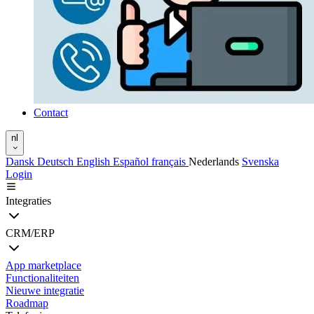
Contact
nl
Dansk
Deutsch
English
Español
français
Nederlands
Svenska
Login
Integraties
CRM/ERP
App marketplace
Functionaliteiten
Nieuwe integratie
Roadmap