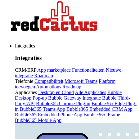
Integraties
Integraties
CRM/ERP
App marketplace
Functionaliteiten
Nieuwe
integratie
Roadmap
Telefonie
Compatibiliteit
Microsoft Teams
Platform
toevoegen
Automations
Roadmap
Applicaties
Desktop en Cloud
Alle Applicaties
Bubble
Desktop Pop-up
Bubble Gateway Integratie
Bubble Third-
Party-API
Bubble365 Chrome Plug-in
Bubble365 Edge Plug-
in
Bubble365 Teams App
Bubble365 Embedded CRM App
Bubble365 Embedded Phone App
Bubble365 iFrame
Bubble365 Mobile App