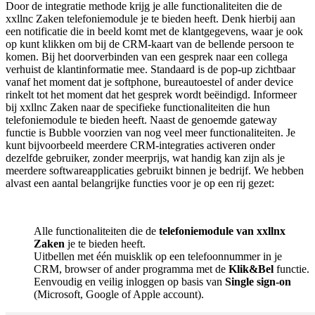
Door de integratie methode krijg je alle functionaliteiten die de
xxllnc Zaken telefoniemodule je te bieden heeft. Denk hierbij aan
een notificatie die in beeld komt met de klantgegevens, waar je ook
op kunt klikken om bij de CRM-kaart van de bellende persoon te
komen. Bij het doorverbinden van een gesprek naar een collega
verhuist de klantinformatie mee. Standaard is de pop-up zichtbaar
vanaf het moment dat je softphone, bureautoestel of ander device
rinkelt tot het moment dat het gesprek wordt beëindigd. Informeer
bij xxllnc Zaken naar de specifieke functionaliteiten die hun
telefoniemodule te bieden heeft. Naast de genoemde gateway
functie is Bubble voorzien van nog veel meer functionaliteiten. Je
kunt bijvoorbeeld meerdere CRM-integraties activeren onder
dezelfde gebruiker, zonder meerprijs, wat handig kan zijn als je
meerdere softwareapplicaties gebruikt binnen je bedrijf. We hebben
alvast een aantal belangrijke functies voor je op een rij gezet:
Alle functionaliteiten die de
telefoniemodule van xxllnx
Zaken
je te bieden heeft.
Uitbellen met één muisklik op een telefoonnummer in je
CRM, browser of ander programma met de
Klik&Bel
functie.
Eenvoudig en veilig inloggen op basis van
Single sign-on
(Microsoft, Google of Apple account).