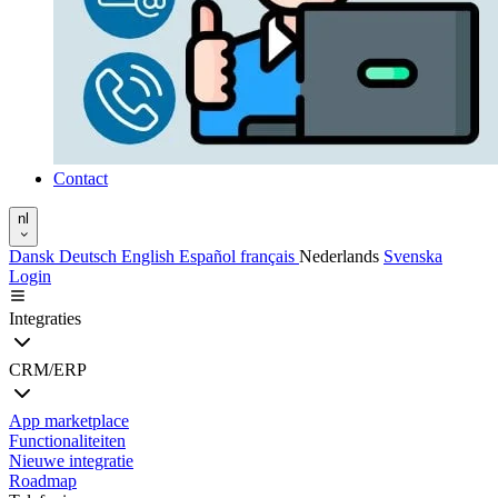
Contact
nl
Dansk
Deutsch
English
Español
français
Nederlands
Svenska
Login
Integraties
CRM/ERP
App marketplace
Functionaliteiten
Nieuwe integratie
Roadmap