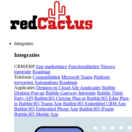
Integraties
Integraties
CRM/ERP
App marketplace
Functionaliteiten
Nieuwe
integratie
Roadmap
Telefonie
Compatibiliteit
Microsoft Teams
Platform
toevoegen
Automations
Roadmap
Applicaties
Desktop en Cloud
Alle Applicaties
Bubble
Desktop Pop-up
Bubble Gateway Integratie
Bubble Third-
Party-API
Bubble365 Chrome Plug-in
Bubble365 Edge Plug-
in
Bubble365 Teams App
Bubble365 Embedded CRM App
Bubble365 Embedded Phone App
Bubble365 iFrame
Bubble365 Mobile App