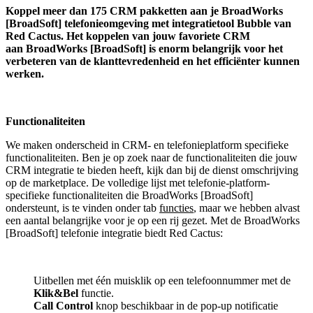
Koppel
meer dan 175 CRM pakketten aan je BroadWorks
[BroadSoft] telefonieomgeving met integratietool
Bubble van
Red Cactus.
Het koppelen van jouw favoriete CRM
aan
BroadWorks [BroadSoft]
is enorm belangrijk voor het
verbeteren van de klanttevredenheid en het efficiënter kunnen
werken.
Functionaliteiten
We maken onderscheid in CRM- en telefonieplatform specifieke
functionaliteiten. Ben je op zoek naar de functionaliteiten die jouw
CRM integratie te bieden heeft, kijk dan bij de dienst omschrijving
op de marketplace. De volledige lijst met telefonie-platform-
specifieke functionaliteiten die BroadWorks [BroadSoft]
ondersteunt, is te vinden onder tab
functies
, maar we hebben alvast
een aantal belangrijke voor je op een rij gezet. Met de BroadWorks
[BroadSoft] telefonie integratie biedt Red Cactus:
Uitbellen met één muisklik op een telefoonnummer met de
Klik&Bel
functie.
Call Control
knop beschikbaar in de pop-up notificatie