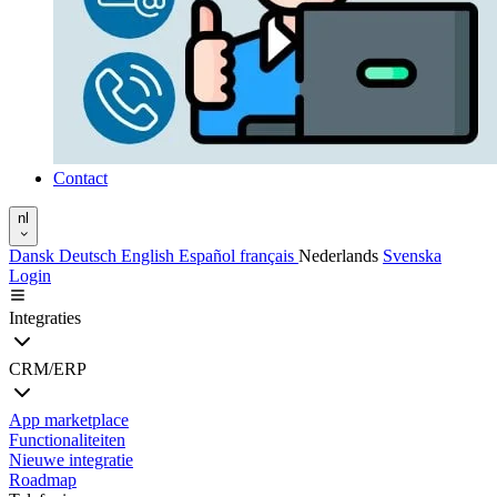
Contact
nl
Dansk
Deutsch
English
Español
français
Nederlands
Svenska
Login
Integraties
CRM/ERP
App marketplace
Functionaliteiten
Nieuwe integratie
Roadmap