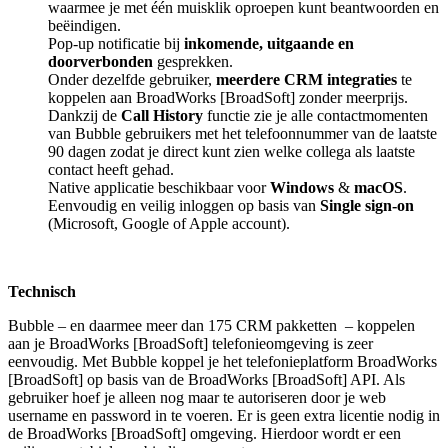
waarmee je met één muisklik oproepen kunt beantwoorden en
beëindigen.
Pop-up notificatie bij
inkomende, uitgaande en
doorverbonden
gesprekken.
Onder dezelfde gebruiker,
meerdere CRM integraties
te
koppelen aan BroadWorks [BroadSoft] zonder meerprijs.
Dankzij de
Call History
functie zie je alle contactmomenten
van Bubble gebruikers met het telefoonnummer van de laatste
90 dagen zodat je direct kunt zien welke collega als laatste
contact heeft gehad.
Native applicatie beschikbaar voor
Windows
&
macOS
.
Eenvoudig en veilig inloggen op basis van
Single sign-on
(Microsoft, Google of Apple account).
Technisch
Bubble – en daarmee meer dan 175 CRM pakketten
– koppelen
aan je BroadWorks [BroadSoft] telefonieomgeving is zeer
eenvoudig. Met Bubble koppel je het telefonieplatform BroadWorks
[BroadSoft] op basis van de BroadWorks [BroadSoft] API. Als
gebruiker hoef je alleen nog maar te autoriseren door je web
username en password in te voeren. Er is geen extra licentie nodig in
de BroadWorks [BroadSoft] omgeving. Hierdoor wordt er een