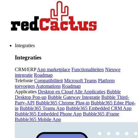
Integraties
Integraties
CRM/ERP
App marketplace
Functionaliteiten
Nieuwe
integratie
Roadmap
Telefonie
Compatibiliteit
Microsoft Teams
Platform
toevoegen
Automations
Roadmap
Applicaties
Desktop en Cloud
Alle Applicaties
Bubble
Desktop Pop-up
Bubble Gateway Integratie
Bubble Third-
Party-API
Bubble365 Chrome Plug-in
Bubble365 Edge Plug-
in
Bubble365 Teams App
Bubble365 Embedded CRM App
Bubble365 Embedded Phone App
Bubble365 iFrame
Bubble365 Mobile App