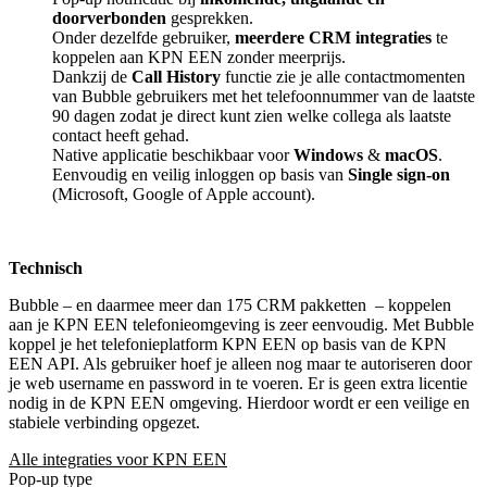
doorverbonden
gesprekken.
Onder dezelfde gebruiker,
meerdere CRM integraties
te
koppelen aan KPN EEN zonder meerprijs.
Dankzij de
Call History
functie zie je alle contactmomenten
van Bubble gebruikers met het telefoonnummer van de laatste
90 dagen zodat je direct kunt zien welke collega als laatste
contact heeft gehad.
Native applicatie beschikbaar voor
Windows
&
macOS
.
Eenvoudig en veilig inloggen op basis van
Single sign-on
(Microsoft, Google of Apple account).
Technisch
Bubble – en daarmee meer dan 175 CRM pakketten
– koppelen
aan je KPN EEN telefonieomgeving is zeer eenvoudig. Met Bubble
koppel je het telefonieplatform KPN EEN op basis van de KPN
EEN API. Als gebruiker hoef je alleen nog maar te autoriseren door
je web username en password in te voeren. Er is geen extra licentie
nodig in de KPN EEN omgeving. Hierdoor wordt er een veilige en
stabiele verbinding opgezet.
Alle integraties voor KPN EEN
Pop-up type