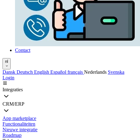
Contact
nl
Dansk
Deutsch
English
Español
français
Nederlands
Svenska
Login
Integraties
CRM/ERP
App marketplace
Functionaliteiten
Nieuwe integratie
Roadmap