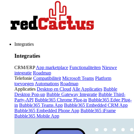
Integraties
Integraties
CRM/ERP
App marketplace
Functionaliteiten
Nieuwe
integratie
Roadmap
Telefonie
Compatibiliteit
Microsoft Teams
Platform
toevoegen
Automations
Roadmap
Applicaties
Desktop en Cloud
Alle Applicaties
Bubble
Desktop Pop-up
Bubble Gateway Integratie
Bubble Third-
Party-API
Bubble365 Chrome Plug-in
Bubble365 Edge Plug-
in
Bubble365 Teams App
Bubble365 Embedded CRM App
Bubble365 Embedded Phone App
Bubble365 iFrame
Bubble365 Mobile App