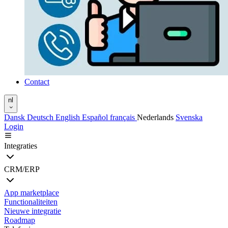
Contact
nl
Dansk
Deutsch
English
Español
français
Nederlands
Svenska
Login
Integraties
CRM/ERP
App marketplace
Functionaliteiten
Nieuwe integratie
Roadmap