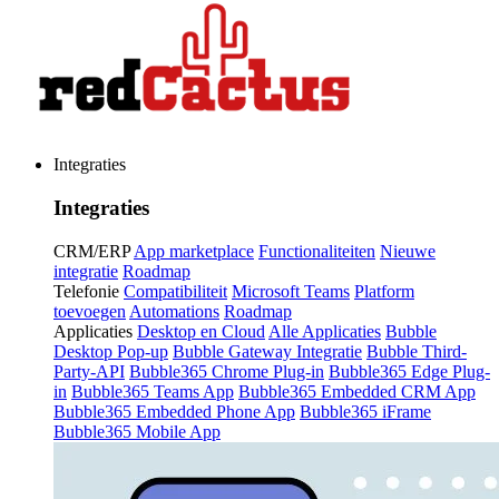
Integraties
Integraties
CRM/ERP
App marketplace
Functionaliteiten
Nieuwe
integratie
Roadmap
Telefonie
Compatibiliteit
Microsoft Teams
Platform
toevoegen
Automations
Roadmap
Applicaties
Desktop en Cloud
Alle Applicaties
Bubble
Desktop Pop-up
Bubble Gateway Integratie
Bubble Third-
Party-API
Bubble365 Chrome Plug-in
Bubble365 Edge Plug-
in
Bubble365 Teams App
Bubble365 Embedded CRM App
Bubble365 Embedded Phone App
Bubble365 iFrame
Bubble365 Mobile App