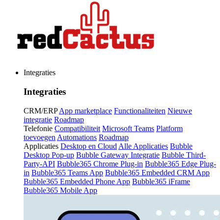
Integraties
Integraties
CRM/ERP
App marketplace
Functionaliteiten
Nieuwe
integratie
Roadmap
Telefonie
Compatibiliteit
Microsoft Teams
Platform
toevoegen
Automations
Roadmap
Applicaties
Desktop en Cloud
Alle Applicaties
Bubble
Desktop Pop-up
Bubble Gateway Integratie
Bubble Third-
Party-API
Bubble365 Chrome Plug-in
Bubble365 Edge Plug-
in
Bubble365 Teams App
Bubble365 Embedded CRM App
Bubble365 Embedded Phone App
Bubble365 iFrame
Bubble365 Mobile App