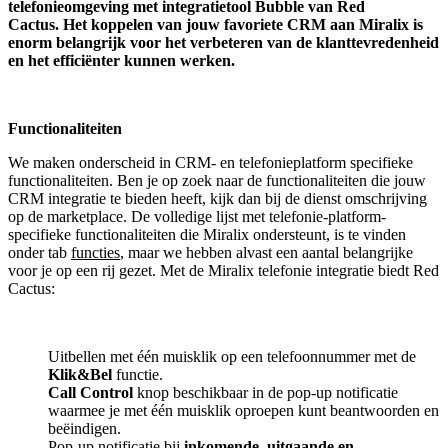
telefonieomgeving met integratietool
Bubble van Red
Cactus.
Het koppelen van jouw favoriete CRM aan
Miralix
is
enorm belangrijk voor het verbeteren van de klanttevredenheid
en het efficiënter kunnen werken.
Functionaliteiten
We maken onderscheid in CRM- en telefonieplatform specifieke
functionaliteiten. Ben je op zoek naar de functionaliteiten die jouw
CRM integratie te bieden heeft, kijk dan bij de dienst omschrijving
op de marketplace. De volledige lijst met telefonie-platform-
specifieke functionaliteiten die Miralix ondersteunt, is te vinden
onder tab
functies
, maar we hebben alvast een aantal belangrijke
voor je op een rij gezet. Met de Miralix telefonie integratie biedt Red
Cactus:
Uitbellen met één muisklik op een telefoonnummer met de
Klik&Bel
functie.
Call Control
knop beschikbaar in de pop-up notificatie
waarmee je met één muisklik oproepen kunt beantwoorden en
beëindigen.
Pop-up notificatie bij
inkomende, uitgaande en