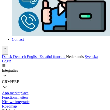
Contact
nl
Dansk
Deutsch
English
Español
français
Nederlands
Svenska
Login
Integraties
CRM/ERP
App marketplace
Functionaliteiten
Nieuwe integratie
Roadmap