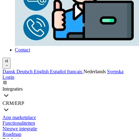
Contact
nl
Dansk
Deutsch
English
Español
français
Nederlands
Svenska
Login
Integraties
CRM/ERP
App marketplace
Functionaliteiten
Nieuwe integratie
Roadmap