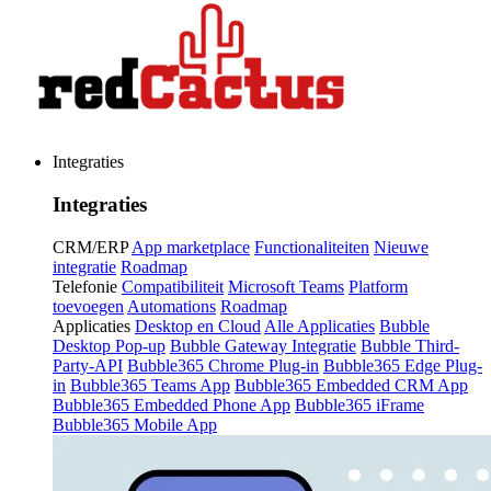
Integraties
Integraties
CRM/ERP
App marketplace
Functionaliteiten
Nieuwe
integratie
Roadmap
Telefonie
Compatibiliteit
Microsoft Teams
Platform
toevoegen
Automations
Roadmap
Applicaties
Desktop en Cloud
Alle Applicaties
Bubble
Desktop Pop-up
Bubble Gateway Integratie
Bubble Third-
Party-API
Bubble365 Chrome Plug-in
Bubble365 Edge Plug-
in
Bubble365 Teams App
Bubble365 Embedded CRM App
Bubble365 Embedded Phone App
Bubble365 iFrame
Bubble365 Mobile App