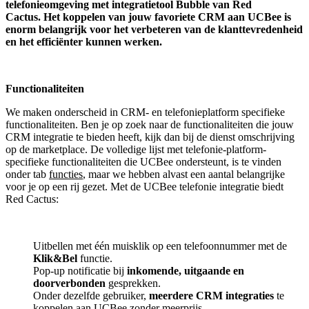
telefonieomgeving met integratietool
Bubble van Red
Cactus.
Het koppelen van jouw favoriete CRM aan
UCBee
is
enorm belangrijk voor het verbeteren van de klanttevredenheid
en het efficiënter kunnen werken.
Functionaliteiten
We maken onderscheid in CRM- en telefonieplatform specifieke
functionaliteiten. Ben je op zoek naar de functionaliteiten die jouw
CRM integratie te bieden heeft, kijk dan bij de dienst omschrijving
op de marketplace. De volledige lijst met telefonie-platform-
specifieke functionaliteiten die UCBee ondersteunt, is te vinden
onder tab
functies
, maar we hebben alvast een aantal belangrijke
voor je op een rij gezet. Met de UCBee telefonie integratie biedt
Red Cactus:
Uitbellen met één muisklik op een telefoonnummer met de
Klik&Bel
functie.
Pop-up notificatie bij
inkomende, uitgaande en
doorverbonden
gesprekken.
Onder dezelfde gebruiker,
meerdere CRM integraties
te
koppelen aan UCBee zonder meerprijs.