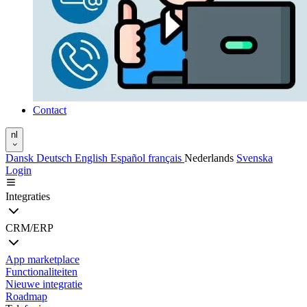
Contact
nl
Dansk
Deutsch
English
Español
français
Nederlands
Svenska
Login
Integraties
CRM/ERP
App marketplace
Functionaliteiten
Nieuwe integratie
Roadmap