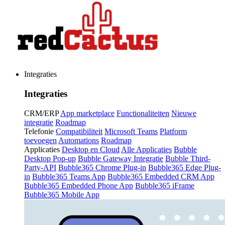
Integraties
Integraties
CRM/ERP
App marketplace
Functionaliteiten
Nieuwe
integratie
Roadmap
Telefonie
Compatibiliteit
Microsoft Teams
Platform
toevoegen
Automations
Roadmap
Applicaties
Desktop en Cloud
Alle Applicaties
Bubble
Desktop Pop-up
Bubble Gateway Integratie
Bubble Third-
Party-API
Bubble365 Chrome Plug-in
Bubble365 Edge Plug-
in
Bubble365 Teams App
Bubble365 Embedded CRM App
Bubble365 Embedded Phone App
Bubble365 iFrame
Bubble365 Mobile App