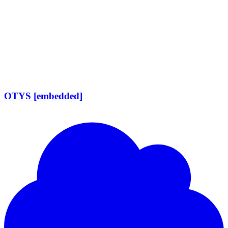
OTYS [embedded]