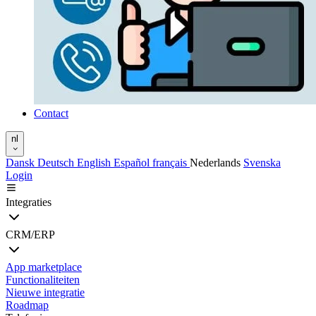
Contact
nl
Dansk
Deutsch
English
Español
français
Nederlands
Svenska
Login
Integraties
CRM/ERP
App marketplace
Functionaliteiten
Nieuwe integratie
Roadmap