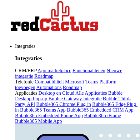
Integraties
Integraties
CRM/ERP
App marketplace
Functionaliteiten
Nieuwe
integratie
Roadmap
Telefonie
Compatibiliteit
Microsoft Teams
Platform
toevoegen
Automations
Roadmap
Applicaties
Desktop en Cloud
Alle Applicaties
Bubble
Desktop Pop-up
Bubble Gateway Integratie
Bubble Third-
Party-API
Bubble365 Chrome Plug-in
Bubble365 Edge Plug-
in
Bubble365 Teams App
Bubble365 Embedded CRM App
Bubble365 Embedded Phone App
Bubble365 iFrame
Bubble365 Mobile App