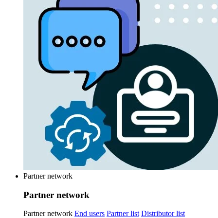
Partner network
Partner network
Partner network
End users
Partner list
Distributor list