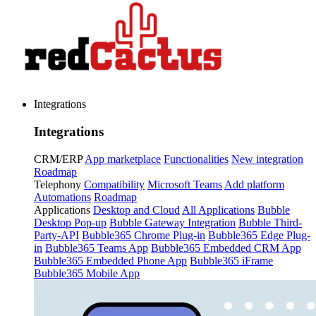
Integrations
Integrations
CRM/ERP
App marketplace
Functionalities
New integration
Roadmap
Telephony
Compatibility
Microsoft Teams
Add platform
Automations
Roadmap
Applications
Desktop and Cloud
All Applications
Bubble
Desktop Pop-up
Bubble Gateway Integration
Bubble Third-
Party-API
Bubble365 Chrome Plug-in
Bubble365 Edge Plug-
in
Bubble365 Teams App
Bubble365 Embedded CRM App
Bubble365 Embedded Phone App
Bubble365 iFrame
Bubble365 Mobile App