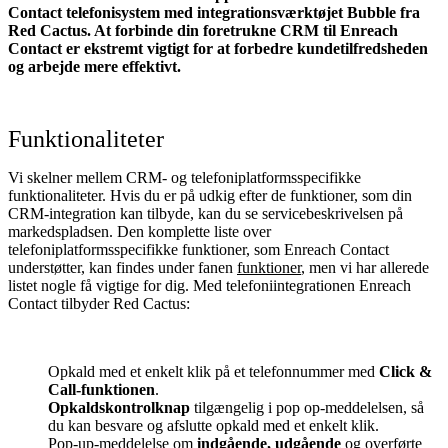
Contact telefonisystem med integrationsværktøjet Bubble fra
Red Cactus. At forbinde din foretrukne CRM til Enreach
Contact
er ekstremt vigtigt for at forbedre kundetilfredsheden
og arbejde mere effektivt.
Funktionaliteter
Vi skelner mellem CRM- og telefoniplatformsspecifikke
funktionaliteter. Hvis du er på udkig efter de funktioner, som din
CRM-integration kan tilbyde, kan du se servicebeskrivelsen på
markedspladsen. Den komplette liste over
telefoniplatformsspecifikke funktioner, som Enreach Contact
understøtter, kan findes under fanen
funktioner
, men vi har allerede
listet nogle få vigtige for dig. Med telefoniintegrationen Enreach
Contact tilbyder Red Cactus:
Opkald med et enkelt klik på et telefonnummer med
Click &
Call-funktionen
.
Opkaldskontrolknap
tilgængelig i pop op-meddelelsen, så
du kan besvare og afslutte opkald med et enkelt klik.
Pop-up-meddelelse om
indgående, udgående
og overførte