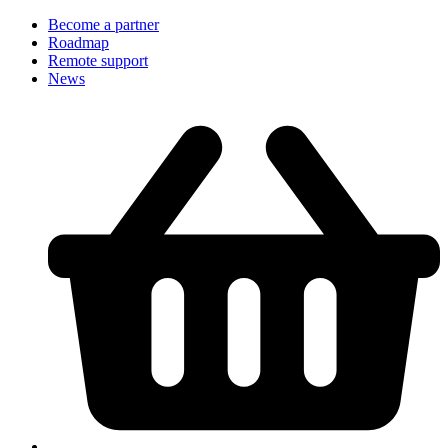
Become a partner
Roadmap
Remote support
News