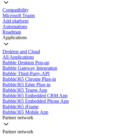
Compatibility
Microsoft Teams
Add platform
Automations
Roadmap
Applications
Desktop and Cloud
All Applications
Bubble Desktop Pop-up
Bubble Gateway Integration
Bubble Third-Party-API
Bubble365 Chrome Plug-in
Bubble365 Edge Plug-in
Bubble365 Teams App
Bubble365 Embedded CRM App
Bubble365 Embedded Phone App
Bubble365 iFrame
Bubble365 Mobile App
Partner network
Partner network