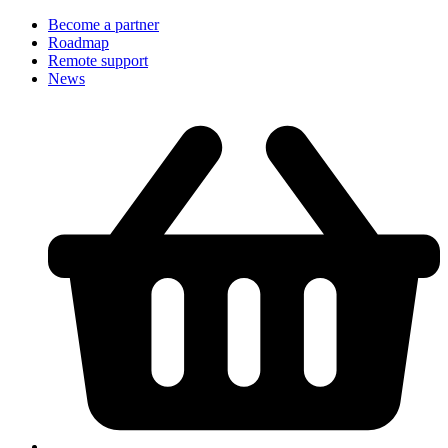
Become a partner
Roadmap
Remote support
News