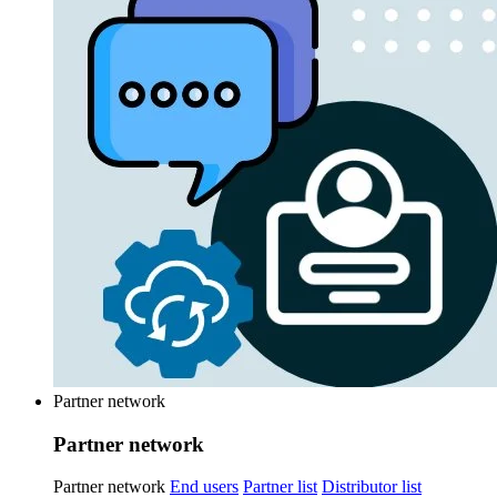
Partner network
Partner network
Partner network
End users
Partner list
Distributor list