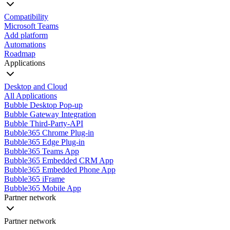
Compatibility
Microsoft Teams
Add platform
Automations
Roadmap
Applications
Desktop and Cloud
All Applications
Bubble Desktop Pop-up
Bubble Gateway Integration
Bubble Third-Party-API
Bubble365 Chrome Plug-in
Bubble365 Edge Plug-in
Bubble365 Teams App
Bubble365 Embedded CRM App
Bubble365 Embedded Phone App
Bubble365 iFrame
Bubble365 Mobile App
Partner network
Partner network