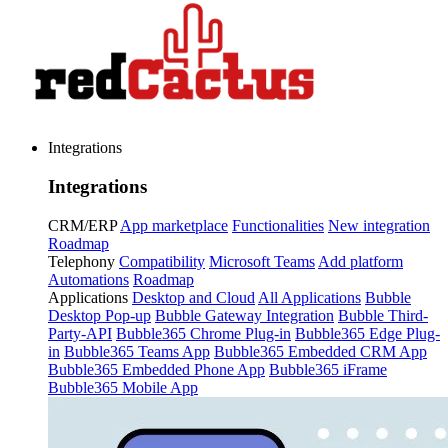
Integrations
Integrations
CRM/ERP
App marketplace
Functionalities
New integration
Roadmap
Telephony
Compatibility
Microsoft Teams
Add platform
Automations
Roadmap
Applications
Desktop and Cloud
All Applications
Bubble
Desktop Pop-up
Bubble Gateway Integration
Bubble Third-
Party-API
Bubble365 Chrome Plug-in
Bubble365 Edge Plug-
in
Bubble365 Teams App
Bubble365 Embedded CRM App
Bubble365 Embedded Phone App
Bubble365 iFrame
Bubble365 Mobile App