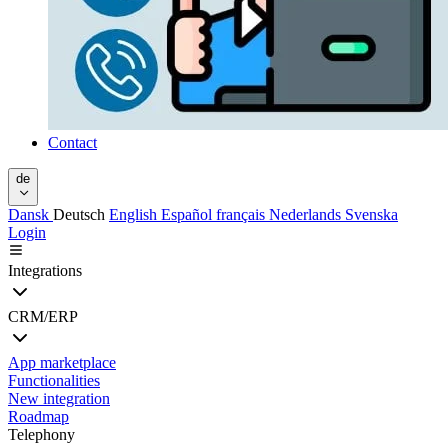
Contact
de
Dansk
Deutsch
English
Español
français
Nederlands
Svenska
Login
Integrations
CRM/ERP
App marketplace
Functionalities
New integration
Roadmap
Telephony