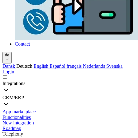
Contact
de
Dansk
Deutsch
English
Español
français
Nederlands
Svenska
Login
Integrations
CRM/ERP
App marketplace
Functionalities
New integration
Roadmap
Telephony