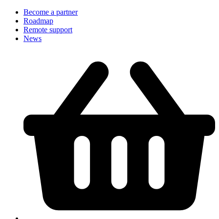
Become a partner
Roadmap
Remote support
News