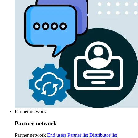
Partner network
Partner network
Partner network
End users
Partner list
Distributor list