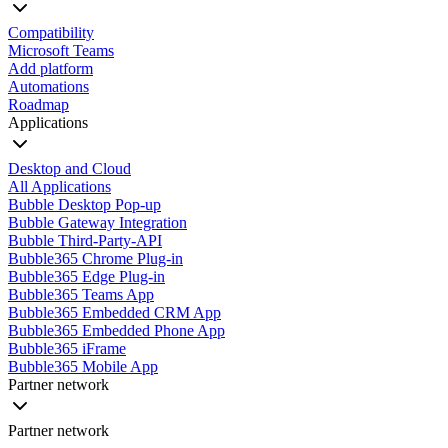
Compatibility
Microsoft Teams
Add platform
Automations
Roadmap
Applications
Desktop and Cloud
All Applications
Bubble Desktop Pop-up
Bubble Gateway Integration
Bubble Third-Party-API
Bubble365 Chrome Plug-in
Bubble365 Edge Plug-in
Bubble365 Teams App
Bubble365 Embedded CRM App
Bubble365 Embedded Phone App
Bubble365 iFrame
Bubble365 Mobile App
Partner network
Partner network