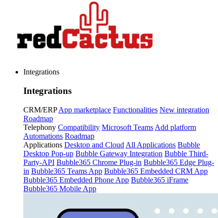
Integrations
Integrations
CRM/ERP
App marketplace
Functionalities
New integration
Roadmap
Telephony
Compatibility
Microsoft Teams
Add platform
Automations
Roadmap
Applications
Desktop and Cloud
All Applications
Bubble
Desktop Pop-up
Bubble Gateway Integration
Bubble Third-
Party-API
Bubble365 Chrome Plug-in
Bubble365 Edge Plug-
in
Bubble365 Teams App
Bubble365 Embedded CRM App
Bubble365 Embedded Phone App
Bubble365 iFrame
Bubble365 Mobile App