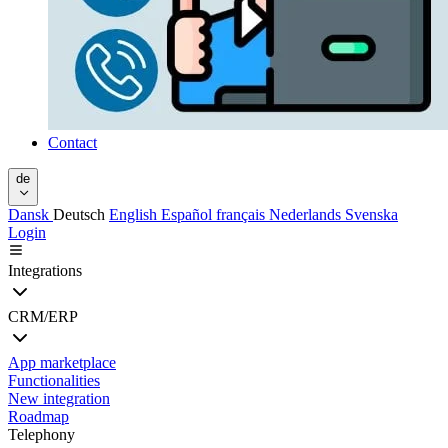
Contact
de
Dansk
Deutsch
English
Español
français
Nederlands
Svenska
Login
Integrations
CRM/ERP
App marketplace
Functionalities
New integration
Roadmap
Telephony