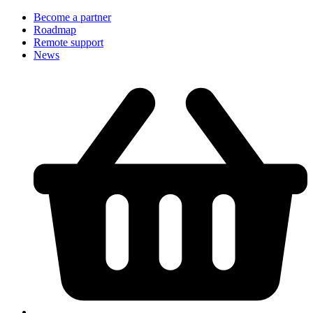
Become a partner
Roadmap
Remote support
News