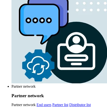
Partner network
Partner network
Partner network
End users
Partner list
Distributor list