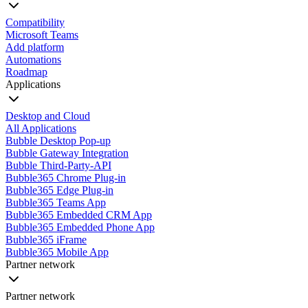
Compatibility
Microsoft Teams
Add platform
Automations
Roadmap
Applications
Desktop and Cloud
All Applications
Bubble Desktop Pop-up
Bubble Gateway Integration
Bubble Third-Party-API
Bubble365 Chrome Plug-in
Bubble365 Edge Plug-in
Bubble365 Teams App
Bubble365 Embedded CRM App
Bubble365 Embedded Phone App
Bubble365 iFrame
Bubble365 Mobile App
Partner network
Partner network