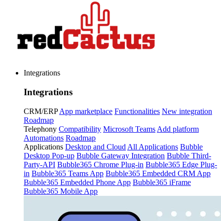
Integrations
Integrations
CRM/ERP
App marketplace
Functionalities
New integration
Roadmap
Telephony
Compatibility
Microsoft Teams
Add platform
Automations
Roadmap
Applications
Desktop and Cloud
All Applications
Bubble
Desktop Pop-up
Bubble Gateway Integration
Bubble Third-
Party-API
Bubble365 Chrome Plug-in
Bubble365 Edge Plug-
in
Bubble365 Teams App
Bubble365 Embedded CRM App
Bubble365 Embedded Phone App
Bubble365 iFrame
Bubble365 Mobile App