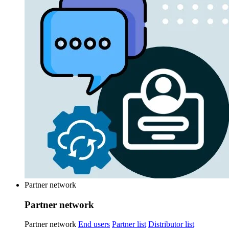
Partner network
Partner network
Partner network
End users
Partner list
Distributor list