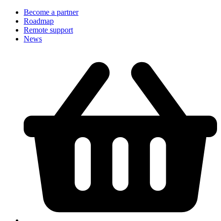
Become a partner
Roadmap
Remote support
News