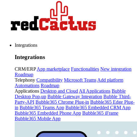
Integrations
Integrations
CRM/ERP
App marketplace
Functionalities
New integration
Roadmap
Telephony
Compatibility
Microsoft Teams
Add platform
Automations
Roadmap
Applications
Desktop and Cloud
All Applications
Bubble
Desktop Pop-up
Bubble Gateway Integration
Bubble Third-
Party-API
Bubble365 Chrome Plug-in
Bubble365 Edge Plug-
in
Bubble365 Teams App
Bubble365 Embedded CRM App
Bubble365 Embedded Phone App
Bubble365 iFrame
Bubble365 Mobile App