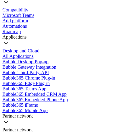
Compatibility
Microsoft Teams
Add platform
Automations
Roadmap
Applications
Desktop and Cloud
All Applications
Bubble Desktop Pop-up
Bubble Gateway Integration
Bubble Third-Party-API
Bubble365 Chrome Plug-in
Bubble365 Edge Plug-in
Bubble365 Teams App
Bubble365 Embedded CRM App
Bubble365 Embedded Phone App
Bubble365 iFrame
Bubble365 Mobile App
Partner network
Partner network