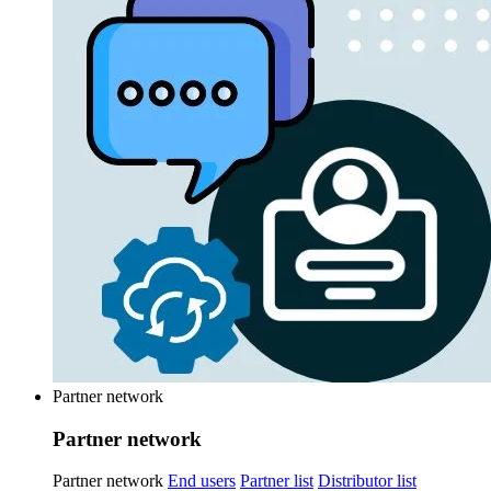
Partner network
Partner network
Partner network
End users
Partner list
Distributor list