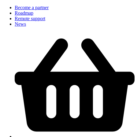
Become a partner
Roadmap
Remote support
News