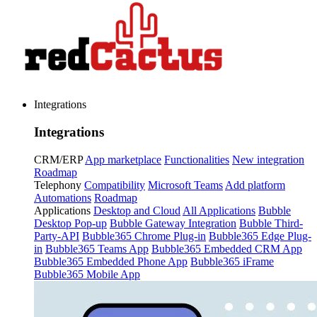
Integrations
Integrations
CRM/ERP
App marketplace
Functionalities
New integration
Roadmap
Telephony
Compatibility
Microsoft Teams
Add platform
Automations
Roadmap
Applications
Desktop and Cloud
All Applications
Bubble
Desktop Pop-up
Bubble Gateway Integration
Bubble Third-
Party-API
Bubble365 Chrome Plug-in
Bubble365 Edge Plug-
in
Bubble365 Teams App
Bubble365 Embedded CRM App
Bubble365 Embedded Phone App
Bubble365 iFrame
Bubble365 Mobile App