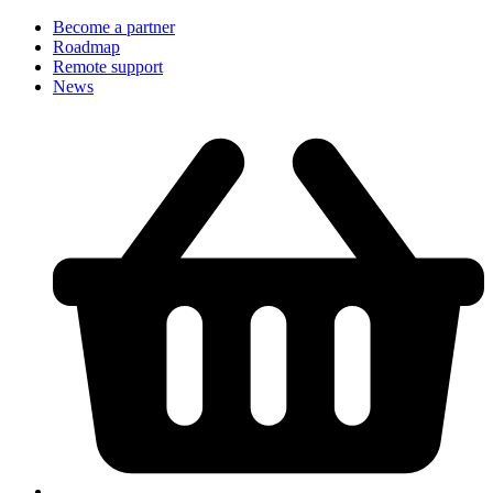
Become a partner
Roadmap
Remote support
News