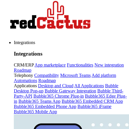
Integrations
Integrations
CRM/ERP
App marketplace
Functionalities
New integration
Roadmap
Telephony
Compatibility
Microsoft Teams
Add platform
Automations
Roadmap
Applications
Desktop and Cloud
All Applications
Bubble
Desktop Pop-up
Bubble Gateway Integration
Bubble Third-
Party-API
Bubble365 Chrome Plug-in
Bubble365 Edge Plug-
in
Bubble365 Teams App
Bubble365 Embedded CRM App
Bubble365 Embedded Phone App
Bubble365 iFrame
Bubble365 Mobile App