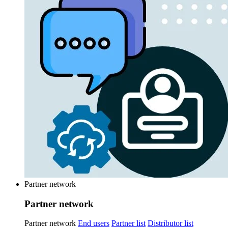
Partner network
Partner network
Partner network
End users
Partner list
Distributor list