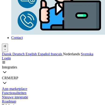
Contact
nl
Dansk
Deutsch
English
Español
français
Nederlands
Svenska
Login
Integraties
CRM/ERP
App marketplace
Functionaliteiten
Nieuwe integratie
Roadmap