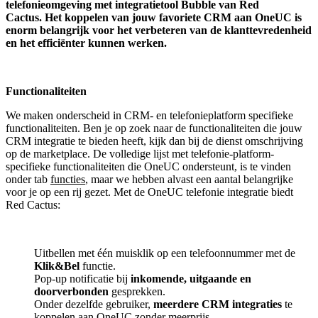
telefonieomgeving met integratietool
Bubble van Red
Cactus.
Het koppelen van jouw favoriete CRM aan
OneUC
is
enorm belangrijk voor het verbeteren van de klanttevredenheid
en het efficiënter kunnen werken.
Functionaliteiten
We maken onderscheid in CRM- en telefonieplatform specifieke
functionaliteiten. Ben je op zoek naar de functionaliteiten die jouw
CRM integratie te bieden heeft, kijk dan bij de dienst omschrijving
op de marketplace. De volledige lijst met telefonie-platform-
specifieke functionaliteiten die OneUC ondersteunt, is te vinden
onder tab
functies
, maar we hebben alvast een aantal belangrijke
voor je op een rij gezet. Met de OneUC telefonie integratie biedt
Red Cactus:
Uitbellen met één muisklik op een telefoonnummer met de
Klik&Bel
functie.
Pop-up notificatie bij
inkomende, uitgaande en
doorverbonden
gesprekken.
Onder dezelfde gebruiker,
meerdere CRM integraties
te
koppelen aan OneUC zonder meerprijs.