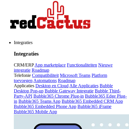
Integraties
Integraties
CRM/ERP
App marketplace
Functionaliteiten
Nieuwe
integratie
Roadmap
Telefonie
Compatibiliteit
Microsoft Teams
Platform
toevoegen
Automations
Roadmap
Applicaties
Desktop en Cloud
Alle Applicaties
Bubble
Desktop Pop-up
Bubble Gateway Integratie
Bubble Third-
Party-API
Bubble365 Chrome Plug-in
Bubble365 Edge Plug-
in
Bubble365 Teams App
Bubble365 Embedded CRM App
Bubble365 Embedded Phone App
Bubble365 iFrame
Bubble365 Mobile App