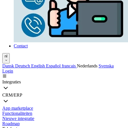
Contact
nl
Dansk
Deutsch
English
Español
français
Nederlands
Svenska
Login
Integraties
CRM/ERP
App marketplace
Functionaliteiten
Nieuwe integratie
Roadmap