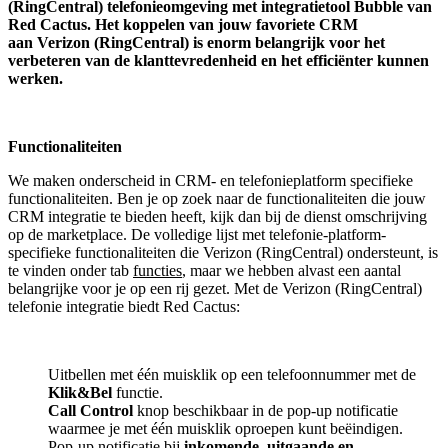
(RingCentral) telefonieomgeving met integratietool
Bubble van
Red Cactus.
Het koppelen van jouw favoriete CRM
aan
Verizon (RingCentral)
is enorm belangrijk voor het
verbeteren van de klanttevredenheid en het efficiënter kunnen
werken.
Functionaliteiten
We maken onderscheid in CRM- en telefonieplatform specifieke
functionaliteiten. Ben je op zoek naar de functionaliteiten die jouw
CRM integratie te bieden heeft, kijk dan bij de dienst omschrijving
op de marketplace. De volledige lijst met telefonie-platform-
specifieke functionaliteiten die Verizon (RingCentral) ondersteunt, is
te vinden onder tab
functies
, maar we hebben alvast een aantal
belangrijke voor je op een rij gezet. Met de Verizon (RingCentral)
telefonie integratie biedt Red Cactus:
Uitbellen met één muisklik op een telefoonnummer met de
Klik&Bel
functie.
Call Control
knop beschikbaar in de pop-up notificatie
waarmee je met één muisklik oproepen kunt beëindigen.
Pop-up notificatie bij
inkomende, uitgaande en