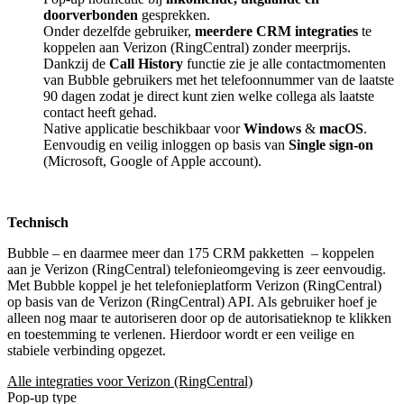
doorverbonden
gesprekken.
Onder dezelfde gebruiker,
meerdere CRM integraties
te
koppelen aan Verizon (RingCentral) zonder meerprijs.
Dankzij de
Call History
functie zie je alle contactmomenten
van Bubble gebruikers met het telefoonnummer van de laatste
90 dagen zodat je direct kunt zien welke collega als laatste
contact heeft gehad.
Native applicatie beschikbaar voor
Windows
&
macOS
.
Eenvoudig en veilig inloggen op basis van
Single sign-on
(Microsoft, Google of Apple account).
Technisch
Bubble – en daarmee meer dan 175 CRM pakketten
– koppelen
aan je Verizon (RingCentral) telefonieomgeving is zeer eenvoudig.
Met Bubble koppel je het telefonieplatform Verizon (RingCentral)
op basis van de Verizon (RingCentral) API. Als gebruiker hoef je
alleen nog maar te autoriseren door op de autorisatieknop te klikken
en toestemming te verlenen. Hierdoor wordt er een veilige en
stabiele verbinding opgezet.
Alle integraties voor Verizon (RingCentral)
Pop-up type