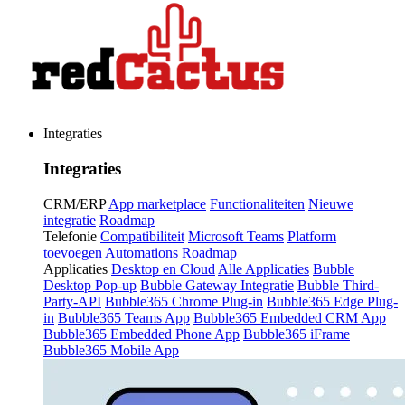
Integraties
Integraties
CRM/ERP
App marketplace
Functionaliteiten
Nieuwe
integratie
Roadmap
Telefonie
Compatibiliteit
Microsoft Teams
Platform
toevoegen
Automations
Roadmap
Applicaties
Desktop en Cloud
Alle Applicaties
Bubble
Desktop Pop-up
Bubble Gateway Integratie
Bubble Third-
Party-API
Bubble365 Chrome Plug-in
Bubble365 Edge Plug-
in
Bubble365 Teams App
Bubble365 Embedded CRM App
Bubble365 Embedded Phone App
Bubble365 iFrame
Bubble365 Mobile App