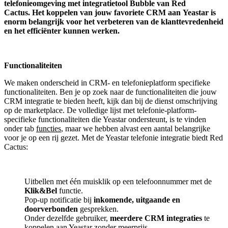
telefonieomgeving met integratietool
Bubble van Red
Cactus.
Het koppelen van jouw favoriete CRM aan
Yeastar
is
enorm belangrijk voor het verbeteren van de klanttevredenheid
en het efficiënter kunnen werken.
Functionaliteiten
We maken onderscheid in CRM- en telefonieplatform specifieke
functionaliteiten. Ben je op zoek naar de functionaliteiten die jouw
CRM integratie te bieden heeft, kijk dan bij de dienst omschrijving
op de marketplace. De volledige lijst met telefonie-platform-
specifieke functionaliteiten die Yeastar ondersteunt, is te vinden
onder tab
functies
, maar we hebben alvast een aantal belangrijke
voor je op een rij gezet. Met de Yeastar telefonie integratie biedt Red
Cactus:
Uitbellen met één muisklik op een telefoonnummer met de
Klik&Bel
functie.
Pop-up notificatie bij
inkomende, uitgaande en
doorverbonden
gesprekken.
Onder dezelfde gebruiker,
meerdere CRM integraties
te
koppelen aan Yeastar zonder meerprijs.