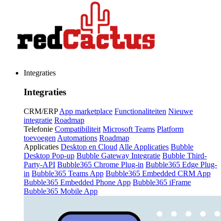
Integraties
Integraties
CRM/ERP
App marketplace
Functionaliteiten
Nieuwe
integratie
Roadmap
Telefonie
Compatibiliteit
Microsoft Teams
Platform
toevoegen
Automations
Roadmap
Applicaties
Desktop en Cloud
Alle Applicaties
Bubble
Desktop Pop-up
Bubble Gateway Integratie
Bubble Third-
Party-API
Bubble365 Chrome Plug-in
Bubble365 Edge Plug-
in
Bubble365 Teams App
Bubble365 Embedded CRM App
Bubble365 Embedded Phone App
Bubble365 iFrame
Bubble365 Mobile App