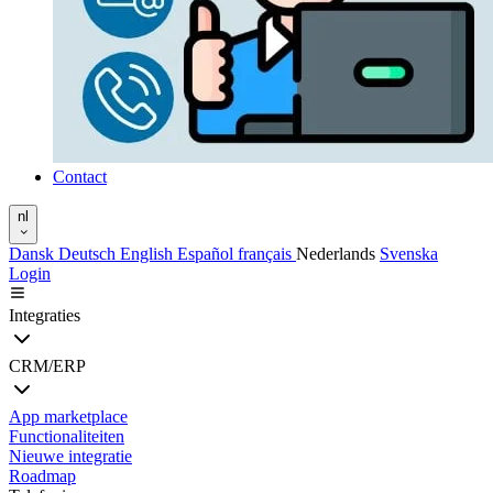
Contact
nl
Dansk
Deutsch
English
Español
français
Nederlands
Svenska
Login
Integraties
CRM/ERP
App marketplace
Functionaliteiten
Nieuwe integratie
Roadmap