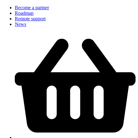
Become a partner
Roadmap
Remote support
News