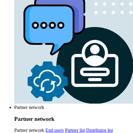
Partner network
Partner network
Partner network
End users
Partner list
Distributor list