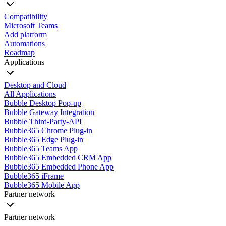
Compatibility
Microsoft Teams
Add platform
Automations
Roadmap
Applications
Desktop and Cloud
All Applications
Bubble Desktop Pop-up
Bubble Gateway Integration
Bubble Third-Party-API
Bubble365 Chrome Plug-in
Bubble365 Edge Plug-in
Bubble365 Teams App
Bubble365 Embedded CRM App
Bubble365 Embedded Phone App
Bubble365 iFrame
Bubble365 Mobile App
Partner network
Partner network