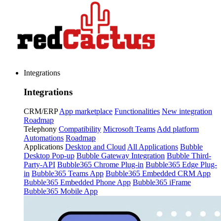
Integrations
Integrations
CRM/ERP
App marketplace
Functionalities
New integration
Roadmap
Telephony
Compatibility
Microsoft Teams
Add platform
Automations
Roadmap
Applications
Desktop and Cloud
All Applications
Bubble
Desktop Pop-up
Bubble Gateway Integration
Bubble Third-
Party-API
Bubble365 Chrome Plug-in
Bubble365 Edge Plug-
in
Bubble365 Teams App
Bubble365 Embedded CRM App
Bubble365 Embedded Phone App
Bubble365 iFrame
Bubble365 Mobile App