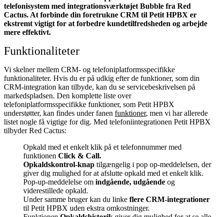
telefonisystem med integrationsværktøjet Bubble fra Red
Cactus. At forbinde din foretrukne CRM til Petit HPBX
er
ekstremt vigtigt for at forbedre kundetilfredsheden og arbejde
mere effektivt.
Funktionaliteter
Vi skelner mellem CRM- og telefoniplatformsspecifikke
funktionaliteter. Hvis du er på udkig efter de funktioner, som din
CRM-integration kan tilbyde, kan du se servicebeskrivelsen på
markedspladsen. Den komplette liste over
telefoniplatformsspecifikke funktioner, som Petit HPBX
understøtter, kan findes under fanen
funktioner
, men vi har allerede
listet nogle få vigtige for dig. Med telefoniintegrationen Petit HPBX
tilbyder Red Cactus:
Opkald med et enkelt klik på et telefonnummer med
funktionen
Click & Call.
Opkaldskontrol-knap
tilgængelig i pop op-meddelelsen, der
giver dig mulighed for at afslutte opkald med et enkelt klik.
Pop-up-meddelelse om
indgående, udgående
og
viderestillede opkald.
Under samme bruger kan du linke
flere CRM-integrationer
til Petit HPBX uden ekstra omkostninger.
Funktionen
Opkaldshistorik
giver dig mulighed for at se alle