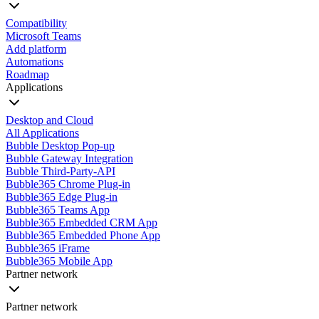
Compatibility
Microsoft Teams
Add platform
Automations
Roadmap
Applications
Desktop and Cloud
All Applications
Bubble Desktop Pop-up
Bubble Gateway Integration
Bubble Third-Party-API
Bubble365 Chrome Plug-in
Bubble365 Edge Plug-in
Bubble365 Teams App
Bubble365 Embedded CRM App
Bubble365 Embedded Phone App
Bubble365 iFrame
Bubble365 Mobile App
Partner network
Partner network