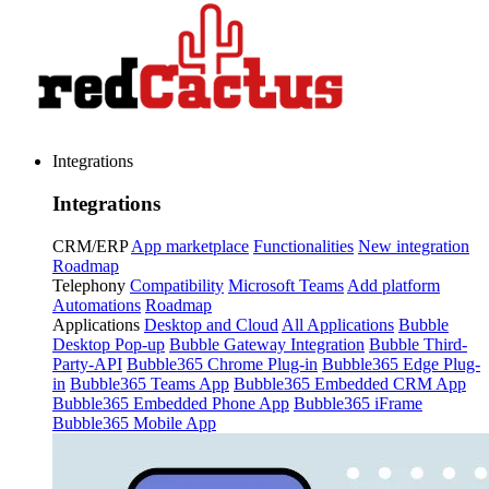
Integrations
Integrations
CRM/ERP
App marketplace
Functionalities
New integration
Roadmap
Telephony
Compatibility
Microsoft Teams
Add platform
Automations
Roadmap
Applications
Desktop and Cloud
All Applications
Bubble
Desktop Pop-up
Bubble Gateway Integration
Bubble Third-
Party-API
Bubble365 Chrome Plug-in
Bubble365 Edge Plug-
in
Bubble365 Teams App
Bubble365 Embedded CRM App
Bubble365 Embedded Phone App
Bubble365 iFrame
Bubble365 Mobile App