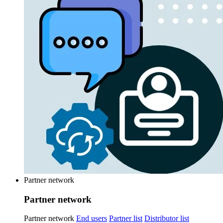
Partner network
Partner network
Partner network
End users
Partner list
Distributor list