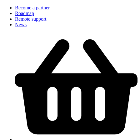
Become a partner
Roadmap
Remote support
News