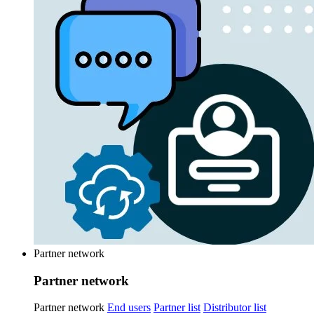
Partner network
Partner network
Partner network
End users
Partner list
Distributor list