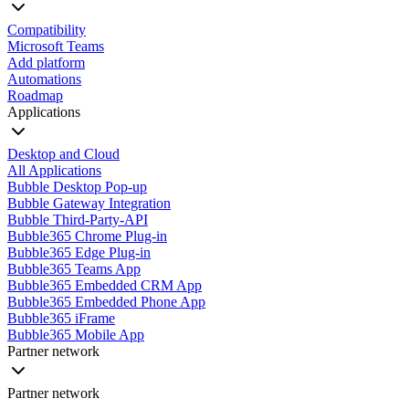
Compatibility
Microsoft Teams
Add platform
Automations
Roadmap
Applications
Desktop and Cloud
All Applications
Bubble Desktop Pop-up
Bubble Gateway Integration
Bubble Third-Party-API
Bubble365 Chrome Plug-in
Bubble365 Edge Plug-in
Bubble365 Teams App
Bubble365 Embedded CRM App
Bubble365 Embedded Phone App
Bubble365 iFrame
Bubble365 Mobile App
Partner network
Partner network