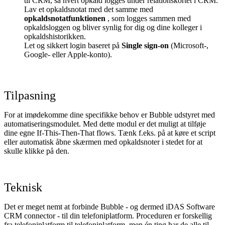
til CRM, så hvert opkald logges under relationskortet i CRM.
Lav et opkaldsnotat med det samme med
opkaldsnotatfunktionen
, som logges sammen med
opkaldsloggen og bliver synlig for dig og dine kolleger i
opkaldshistorikken.
Let og sikkert login baseret på
Single sign-on
(Microsoft-,
Google- eller Apple-konto).
Tilpasning
For at imødekomme dine specifikke behov er Bubble udstyret med
automatiseringsmodulet. Med dette modul er det muligt at tilføje
dine egne If-This-Then-That flows. Tænk f.eks. på at køre et script
eller automatisk åbne skærmen med opkaldsnoter i stedet for at
skulle klikke på den.
Teknisk
Det er meget nemt at forbinde Bubble - og dermed iDAS Software
CRM connector - til din telefoniplatform. Proceduren er forskellig
fra telefoniplatform til telefoniplatform, men én ting har de alle til