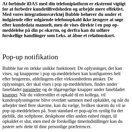
At forbinde iDAS med din telefoniplatform er ekstremt vigtigt
for at forbedre kundetilfredsheden og arbejde mere effektivt.
Med vores integrationsværktøj Bubble behøver du under et
indgående eller udgående telefonopkald ikke længere at søge
efter kundedata manuelt, men de vises direkte i en pop op-
meddelelse på din pc-skærm, og derfra kan du udføre
forskellige handlinger som f.eks. at åbne et relationskort.
Pop-up notifikation
Bubble har en række unikke funktioner. De oplysninger, der kan
vises, og knapperne i pop op-meddelelsen kan konfigureres helt
efter brugerens, afdelingens eller virksomhedens ønsker. De
oplysninger, der skal vises i pop op-meddelelsen, findes under
fanebladet
parametre
og de tilgængelige knapper under fanebladet
knapper
. Når du viderestiller et opkald til en kollega, vil
kundeoplysningerne blive overført sammen med opkaldet, og når du
arbejder med flere skærme, kan du vælge, hvilken skærm du vil se
pop op-meddelelsen på. Som standard er pop-up'en synlig fra det
øjeblik, din softphone, deskphone eller anden enhed ringer, til
opkaldet er slut, men med de forskellige timerindstillinger kan du
justere selv dette til dine personlige præferencer.