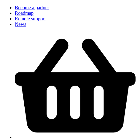
Become a partner
Roadmap
Remote support
News