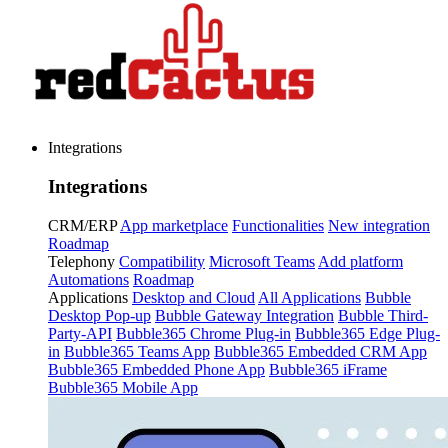
Integrations
Integrations
CRM/ERP
App marketplace
Functionalities
New integration
Roadmap
Telephony
Compatibility
Microsoft Teams
Add platform
Automations
Roadmap
Applications
Desktop and Cloud
All Applications
Bubble
Desktop Pop-up
Bubble Gateway Integration
Bubble Third-
Party-API
Bubble365 Chrome Plug-in
Bubble365 Edge Plug-
in
Bubble365 Teams App
Bubble365 Embedded CRM App
Bubble365 Embedded Phone App
Bubble365 iFrame
Bubble365 Mobile App