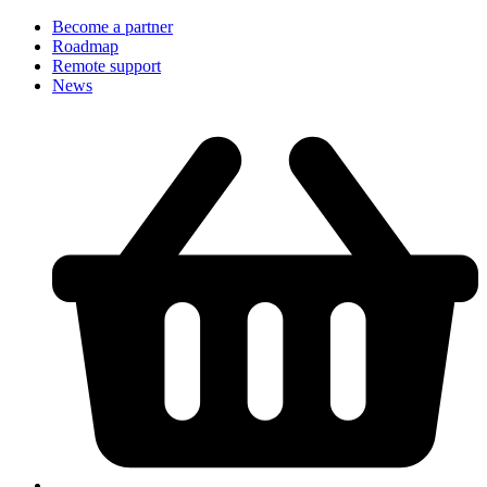
Become a partner
Roadmap
Remote support
News