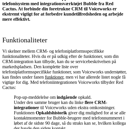
telefonisystem med integrationsværktøjet Bubble fra Red
Cactus. At forbinde din foretrukne CRM til Voiceworks
er
ekstremt vigtigt for at forbedre kundetilfredsheden og arbejde
mere effektivt.
Funktionaliteter
Vi skelner mellem CRM- og telefoniplatformsspecifikke
funktionaliteter. Hvis du er på udkig efter de funktioner, som din
CRM-integration kan tilbyde, kan du se servicebeskrivelsen på
markedspladsen. Den komplette liste over
telefoniplatformsspecifikke funktioner, som Voiceworks understøtter,
kan findes under fanen
funktioner
, men vi har allerede listet nogle få
vigtige for dig. Med telefoniintegrationen Voiceworks tilbyder Red
Cactus:
Pop-up-meddelelse om
indgående
opkald.
Under den samme bruger kan du linke
flere CRM-
integrationer
til Voiceworks uden ekstra omkostninger.
Funktionen
Opkaldshistorik
giver dig mulighed for at se alle
kontaktmomenter for Bubble-brugere med telefonnummeret i
løbet af de sidste 90 dage, så du straks kan se, hvilken kollega
der havde den sidste kontakt.