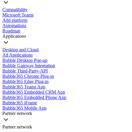
Compatibility
Microsoft Teams
Add platform
Automations
Roadmap
Applications
Desktop and Cloud
All Applications
Bubble Desktop Pop-up
Bubble Gateway Integration
Bubble Third-Party-API
Bubble365 Chrome Plug-in
Bubble365 Edge Plug-in
Bubble365 Teams App
Bubble365 Embedded CRM App
Bubble365 Embedded Phone App
Bubble365 iFrame
Bubble365 Mobile App
Partner network
Partner network