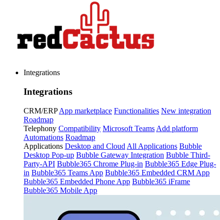
Integrations
Integrations
CRM/ERP
App marketplace
Functionalities
New integration
Roadmap
Telephony
Compatibility
Microsoft Teams
Add platform
Automations
Roadmap
Applications
Desktop and Cloud
All Applications
Bubble
Desktop Pop-up
Bubble Gateway Integration
Bubble Third-
Party-API
Bubble365 Chrome Plug-in
Bubble365 Edge Plug-
in
Bubble365 Teams App
Bubble365 Embedded CRM App
Bubble365 Embedded Phone App
Bubble365 iFrame
Bubble365 Mobile App