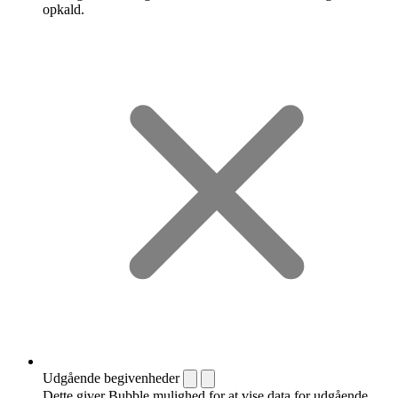
opkald.
Udgående begivenheder
Dette giver Bubble mulighed for at vise data for udgående