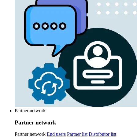
Partner network
Partner network
Partner network
End users
Partner list
Distributor list