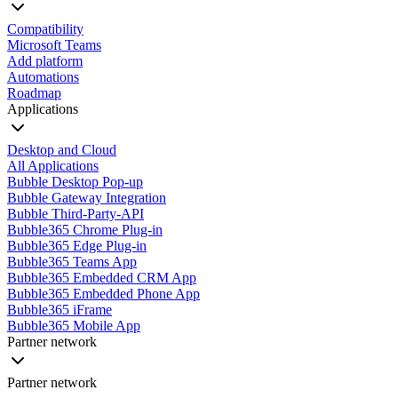
Compatibility
Microsoft Teams
Add platform
Automations
Roadmap
Applications
Desktop and Cloud
All Applications
Bubble Desktop Pop-up
Bubble Gateway Integration
Bubble Third-Party-API
Bubble365 Chrome Plug-in
Bubble365 Edge Plug-in
Bubble365 Teams App
Bubble365 Embedded CRM App
Bubble365 Embedded Phone App
Bubble365 iFrame
Bubble365 Mobile App
Partner network
Partner network