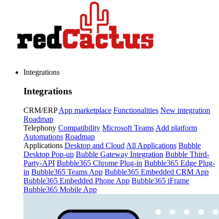
Integrations
Integrations
CRM/ERP
App marketplace
Functionalities
New integration
Roadmap
Telephony
Compatibility
Microsoft Teams
Add platform
Automations
Roadmap
Applications
Desktop and Cloud
All Applications
Bubble
Desktop Pop-up
Bubble Gateway Integration
Bubble Third-
Party-API
Bubble365 Chrome Plug-in
Bubble365 Edge Plug-
in
Bubble365 Teams App
Bubble365 Embedded CRM App
Bubble365 Embedded Phone App
Bubble365 iFrame
Bubble365 Mobile App