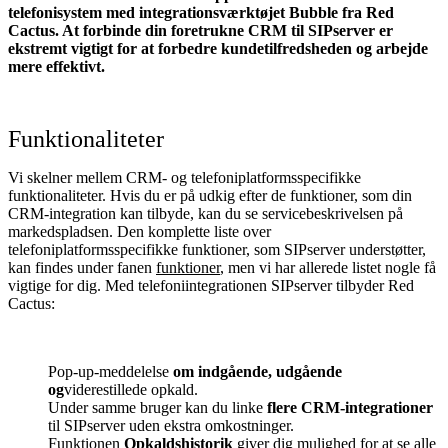
telefonisystem med integrationsværktøjet Bubble fra Red
Cactus. At forbinde din foretrukne CRM til SIPserver
er
ekstremt vigtigt for at forbedre kundetilfredsheden og arbejde
mere effektivt.
Funktionaliteter
Vi skelner mellem CRM- og telefoniplatformsspecifikke
funktionaliteter. Hvis du er på udkig efter de funktioner, som din
CRM-integration kan tilbyde, kan du se servicebeskrivelsen på
markedspladsen. Den komplette liste over
telefoniplatformsspecifikke funktioner, som SIPserver understøtter,
kan findes under fanen
funktioner
, men vi har allerede listet nogle få
vigtige for dig. Med telefoniintegrationen SIPserver tilbyder Red
Cactus:
Pop-up-meddelelse
om indgående, udgående
og
viderestillede
opkald.
Under samme bruger kan du linke
flere CRM-integrationer
til SIPserver uden ekstra omkostninger.
Funktionen
Opkaldshistorik
giver dig mulighed for at se alle