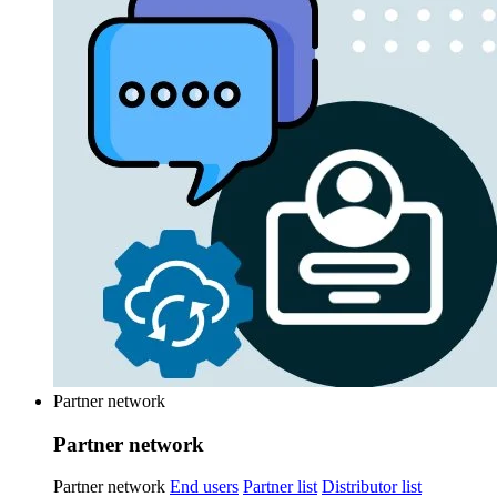
Partner network
Partner network
Partner network
End users
Partner list
Distributor list