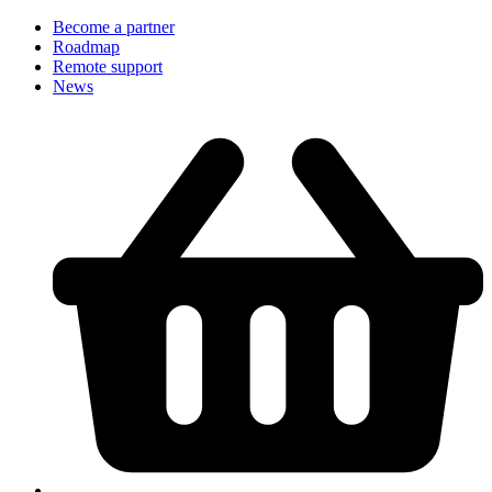
Become a partner
Roadmap
Remote support
News