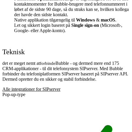
kontaktmomenter for Bubble-brugere med telefonnummeret i
løbet af de sidste 90 dage, så du straks kan se, hvilken kollega
der havde den sidste kontakt.
Native applikation tilgængelig til
Windows
&
macOS
.
Let og sikkert login baseret på
Single sign-on
(Microsoft-,
Google- eller Apple-konto).
Teknisk
det er meget nemt at
Bubble - og dermed mere end 175
forbinde
CRM-applikationer - til dit telefonsystem SIPserver. Med Bubble
forbinder du telefoniplatformen SIPserver baseret på SIPserver API.
Dermed opretter du en sikker og stabil forbindelse.
Alle integrationer for SIPserver
Pop-up-type