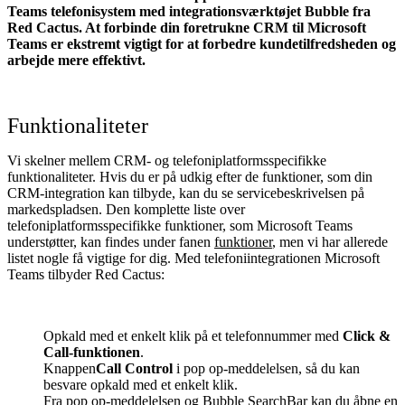
Teams telefonisystem med integrationsværktøjet Bubble fra
Red Cactus. At forbinde din foretrukne CRM til Microsoft
Teams
er ekstremt vigtigt for at forbedre kundetilfredsheden og
arbejde mere effektivt.
Funktionaliteter
Vi skelner mellem CRM- og telefoniplatformsspecifikke
funktionaliteter. Hvis du er på udkig efter de funktioner, som din
CRM-integration kan tilbyde, kan du se servicebeskrivelsen på
markedspladsen. Den komplette liste over
telefoniplatformsspecifikke funktioner, som Microsoft Teams
understøtter, kan findes under fanen
funktioner
, men vi har allerede
listet nogle få vigtige for dig. Med telefoniintegrationen Microsoft
Teams tilbyder Red Cactus:
Opkald med et enkelt klik på et telefonnummer med
Click &
Call-funktionen
.
Knappen
Call Control
i pop op-meddelelsen, så du kan
besvare opkald med et enkelt klik.
Fra pop op-meddelelsen og Bubble SearchBar kan du åbne en