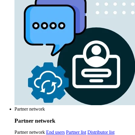
Partner network
Partner network
Partner network
End users
Partner list
Distributor list