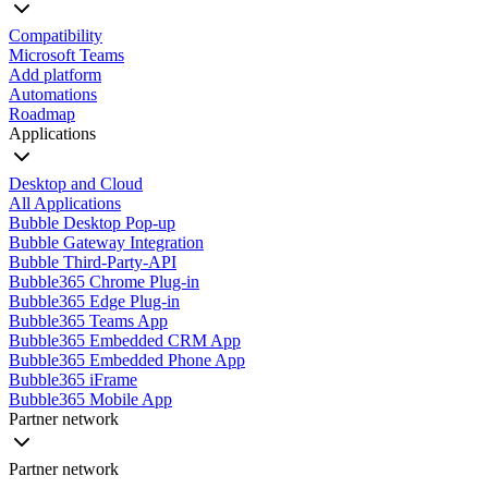
Compatibility
Microsoft Teams
Add platform
Automations
Roadmap
Applications
Desktop and Cloud
All Applications
Bubble Desktop Pop-up
Bubble Gateway Integration
Bubble Third-Party-API
Bubble365 Chrome Plug-in
Bubble365 Edge Plug-in
Bubble365 Teams App
Bubble365 Embedded CRM App
Bubble365 Embedded Phone App
Bubble365 iFrame
Bubble365 Mobile App
Partner network
Partner network