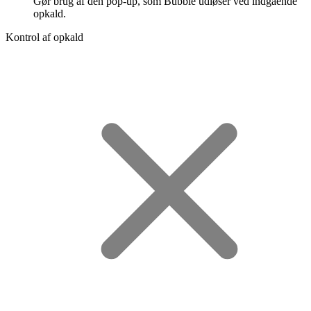
Gør brug af den pop-up, som Bubble udløser ved indgående
opkald.
Kontrol af opkald