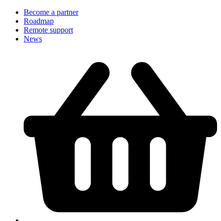
Become a partner
Roadmap
Remote support
News