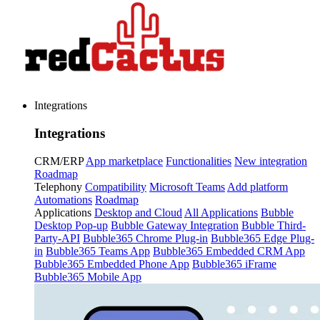
Integrations
Integrations
CRM/ERP
App marketplace
Functionalities
New integration
Roadmap
Telephony
Compatibility
Microsoft Teams
Add platform
Automations
Roadmap
Applications
Desktop and Cloud
All Applications
Bubble
Desktop Pop-up
Bubble Gateway Integration
Bubble Third-
Party-API
Bubble365 Chrome Plug-in
Bubble365 Edge Plug-
in
Bubble365 Teams App
Bubble365 Embedded CRM App
Bubble365 Embedded Phone App
Bubble365 iFrame
Bubble365 Mobile App