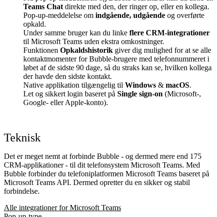
Teams Chat
direkte med den, der ringer op, eller en kollega.
Pop-up-meddelelse om
indgående, udgående
og overførte
opkald.
Under samme bruger kan du linke
flere CRM-integrationer
til Microsoft Teams uden ekstra omkostninger.
Funktionen
Opkaldshistorik
giver dig mulighed for at se alle
kontaktmomenter for Bubble-brugere med telefonnummeret i
løbet af de sidste 90 dage, så du straks kan se, hvilken kollega
der havde den sidste kontakt.
Native applikation tilgængelig til
Windows
&
macOS
.
Let og sikkert login baseret på
Single sign-on
(Microsoft-,
Google- eller Apple-konto).
Teknisk
Det er meget nemt at forbinde Bubble - og dermed mere end 175
CRM-applikationer - til dit telefonsystem Microsoft Teams. Med
Bubble forbinder du telefoniplatformen Microsoft Teams baseret på
Microsoft Teams API. Dermed opretter du en sikker og stabil
forbindelse.
Alle integrationer for Microsoft Teams
Pop-up-type