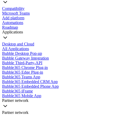
Compatibility
Microsoft Teams
Add platform
Automations
Roadmap
Applications
Desktop and Cloud
All Applications
Bubble Desktop Pop-up
Bubble Gateway Integration
Bubble Third-Party-API
Bubble365 Chrome Plug-in
Bubble365 Edge Plug-in
Bubble365 Teams App
Bubble365 Embedded CRM App
Bubble365 Embedded Phone App
Bubble365 iFrame
Bubble365 Mobile App
Partner network
Partner network