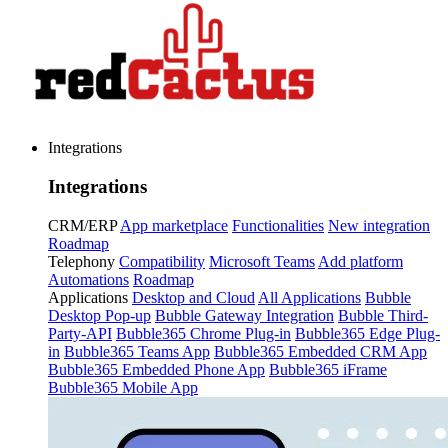
Integrations
Integrations
CRM/ERP
App marketplace
Functionalities
New integration
Roadmap
Telephony
Compatibility
Microsoft Teams
Add platform
Automations
Roadmap
Applications
Desktop and Cloud
All Applications
Bubble
Desktop Pop-up
Bubble Gateway Integration
Bubble Third-
Party-API
Bubble365 Chrome Plug-in
Bubble365 Edge Plug-
in
Bubble365 Teams App
Bubble365 Embedded CRM App
Bubble365 Embedded Phone App
Bubble365 iFrame
Bubble365 Mobile App