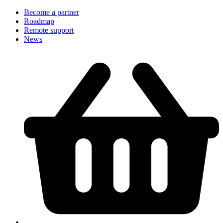
Become a partner
Roadmap
Remote support
News