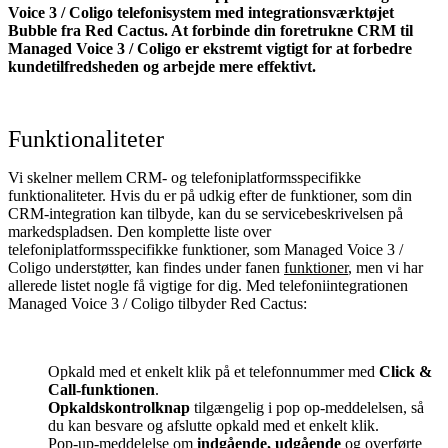
Voice 3 / Coligo telefonisystem med integrationsværktøjet
Bubble fra Red Cactus. At forbinde din foretrukne CRM til
Managed Voice 3 / Coligo
er ekstremt vigtigt for at forbedre
kundetilfredsheden og arbejde mere effektivt.
Funktionaliteter
Vi skelner mellem CRM- og telefoniplatformsspecifikke
funktionaliteter. Hvis du er på udkig efter de funktioner, som din
CRM-integration kan tilbyde, kan du se servicebeskrivelsen på
markedspladsen. Den komplette liste over
telefoniplatformsspecifikke funktioner, som Managed Voice 3 /
Coligo understøtter, kan findes under fanen
funktioner
, men vi har
allerede listet nogle få vigtige for dig. Med telefoniintegrationen
Managed Voice 3 / Coligo tilbyder Red Cactus:
Opkald med et enkelt klik på et telefonnummer med
Click &
Call-funktionen
.
Opkaldskontrolknap
tilgængelig i pop op-meddelelsen, så
du kan besvare og afslutte opkald med et enkelt klik.
Pop-up-meddelelse om
indgående, udgående
og overførte