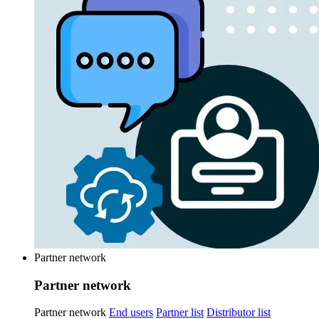
Partner network
Partner network
Partner network
End users
Partner list
Distributor list