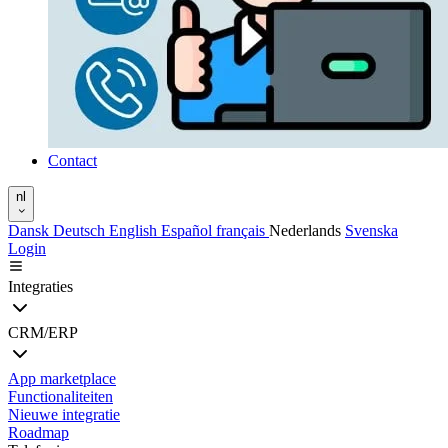
Contact
nl
Dansk
Deutsch
English
Español
français
Nederlands
Svenska
Login
Integraties
CRM/ERP
App marketplace
Functionaliteiten
Nieuwe integratie
Roadmap