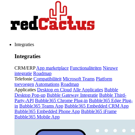
Integraties
Integraties
CRM/ERP
App marketplace
Functionaliteiten
Nieuwe
integratie
Roadmap
Telefonie
Compatibiliteit
Microsoft Teams
Platform
toevoegen
Automations
Roadmap
Applicaties
Desktop en Cloud
Alle Applicaties
Bubble
Desktop Pop-up
Bubble Gateway Integratie
Bubble Third-
Party-API
Bubble365 Chrome Plug-in
Bubble365 Edge Plug-
in
Bubble365 Teams App
Bubble365 Embedded CRM App
Bubble365 Embedded Phone App
Bubble365 iFrame
Bubble365 Mobile App