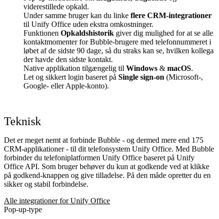
viderestillede opkald.
Under samme bruger kan du linke
flere CRM-integrationer
til Unify Office uden ekstra omkostninger.
Funktionen
Opkaldshistorik
giver dig mulighed for at se alle
kontaktmomenter for Bubble-brugere med telefonnummeret i
løbet af de sidste 90 dage, så du straks kan se, hvilken kollega
der havde den sidste kontakt.
Native applikation tilgængelig til
Windows
&
macOS
.
Let og sikkert login baseret på
Single sign-on
(Microsoft-,
Google- eller Apple-konto).
Teknisk
Det er meget nemt at forbinde Bubble - og dermed mere end 175
CRM-applikationer - til dit telefonsystem Unify Office. Med Bubble
forbinder du telefoniplatformen Unify Office baseret på Unify
Office API. Som bruger behøver du kun at godkende ved at klikke
på godkend-knappen og give tilladelse. På den måde opretter du en
sikker og stabil forbindelse.
Alle integrationer for Unify Office
Pop-up-type