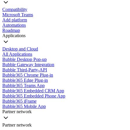
Compatibility
Microsoft Teams
Add platform
Automations
Roadmap
Applications
Desktop and Cloud
All Applications
Bubble Desktop Pop-up
Bubble Gateway Integration
Bubble Third-Party-API
Bubble365 Chrome Plug-in
Bubble365 Edge Plug-in
Bubble365 Teams App
Bubble365 Embedded CRM App
Bubble365 Embedded Phone App
Bubble365 iFrame
Bubble365 Mobile App
Partner network
Partner network