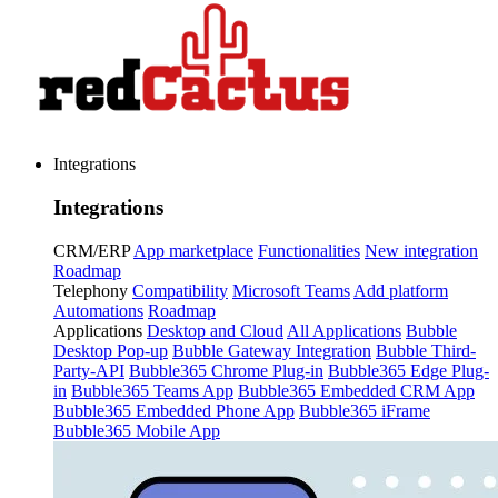
Integrations
Integrations
CRM/ERP
App marketplace
Functionalities
New integration
Roadmap
Telephony
Compatibility
Microsoft Teams
Add platform
Automations
Roadmap
Applications
Desktop and Cloud
All Applications
Bubble
Desktop Pop-up
Bubble Gateway Integration
Bubble Third-
Party-API
Bubble365 Chrome Plug-in
Bubble365 Edge Plug-
in
Bubble365 Teams App
Bubble365 Embedded CRM App
Bubble365 Embedded Phone App
Bubble365 iFrame
Bubble365 Mobile App