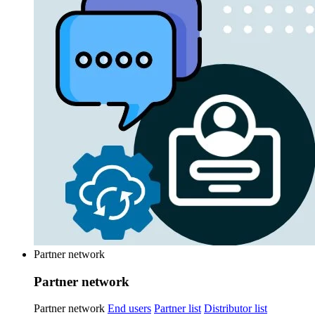
Partner network
Partner network
Partner network
End users
Partner list
Distributor list