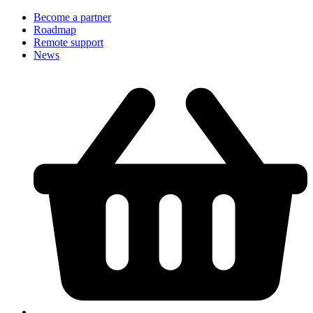
Become a partner
Roadmap
Remote support
News