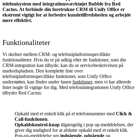
telefonisystem med integrationsværktøjet Bubble fra Red
Cactus. At forbinde din foretrukne CRM til Unify Office
er
ekstremt vigtigt for at forbedre kundetilfredsheden og arbejde
mere effektivt.
Funktionaliteter
Vi skelner mellem CRM- og telefoniplatformsspecifikke
funktionaliteter. Hvis du er på udkig efter de funktioner, som din
CRM-integration kan tilbyde, kan du se servicebeskrivelsen på
markedspladsen. Den komplette liste over
telefoniplatformsspecifikke funktioner, som Unify Office
understøtter, kan findes under fanen
funktioner
, men vi har allerede
listet nogle få vigtige for dig. Med telefoniintegrationen Unify Office
tilbyder Red Cactus:
Opkald med et enkelt klik på et telefonnummer med
Click &
Call-funktionen
.
Opkaldskontrol-knap
tilgængelig i pop op-meddelelsen, der
giver dig mulighed for at afslutte opkald med et enkelt klik.
Pop-up-meddelelse om
indgående, udgående
og