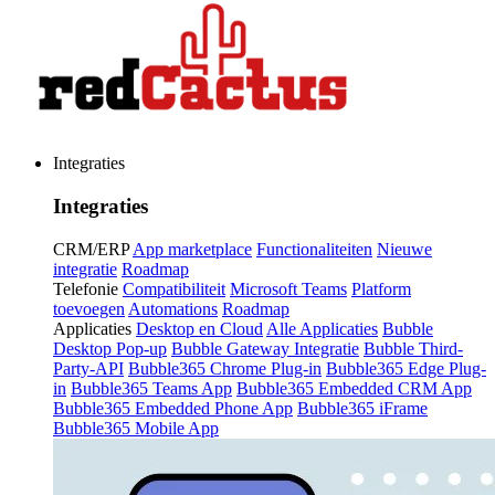
Integraties
Integraties
CRM/ERP
App marketplace
Functionaliteiten
Nieuwe
integratie
Roadmap
Telefonie
Compatibiliteit
Microsoft Teams
Platform
toevoegen
Automations
Roadmap
Applicaties
Desktop en Cloud
Alle Applicaties
Bubble
Desktop Pop-up
Bubble Gateway Integratie
Bubble Third-
Party-API
Bubble365 Chrome Plug-in
Bubble365 Edge Plug-
in
Bubble365 Teams App
Bubble365 Embedded CRM App
Bubble365 Embedded Phone App
Bubble365 iFrame
Bubble365 Mobile App