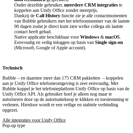
Onder dezelfde gebruiker,
meerdere CRM integraties
te
koppelen aan Unify Office zonder meerprijs.
Dankzij de
Call History
functie zie je alle contactmomenten
van Bubble gebruikers met het telefoonnummer van de laatste
90 dagen zodat je direct kunt zien welke collega als laatste
contact heeft gehad.
Native applicatie beschikbaar voor
Windows
&
macOS
.
Eenvoudig en veilig inloggen op basis van
Single sign-on
(Microsoft, Google of Apple account).
Technisch
Bubble – en daarmee meer dan 175 CRM pakketten
– koppelen
aan je Unify Office telefonieomgeving is zeer eenvoudig. Met
Bubble koppel je het telefonieplatform Unify Office op basis van de
Unify Office API. Als gebruiker hoef je alleen nog maar te
autoriseren door op de autorisatieknop te klikken en toestemming te
verlenen. Hierdoor wordt er een veilige en stabiele verbinding
opgezet.
Alle integraties voor Unify Office
Pop-up type