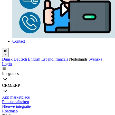
Contact
nl
Dansk
Deutsch
English
Español
français
Nederlands
Svenska
Login
Integraties
CRM/ERP
App marketplace
Functionaliteiten
Nieuwe integratie
Roadmap