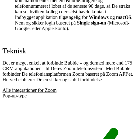
kontaktmomenter mellem Bubble-brugere og
telefonnummeret i løbet af de seneste 90 dage, så De straks
kan se, hvilken kollega der sidst havde kontakt.
Indbygget applikation tilgængelig for
Windows
og
macOS
.
Nem og sikker login baseret på
Single sign-on
(Microsoft-,
Google- eller Apple-konto).
Teknisk
Det er meget enkelt at forbinde Bubble – og dermed mere end 175
CRM-applikationer – til Deres Zoom-telefonsystem. Med Bubble
forbinder De telefoniansplatformen Zoom baseret på Zoom API’et.
Herved etablerer De en sikker og stabil forbindelse.
Alle integrationer for Zoom
Pop-up-type