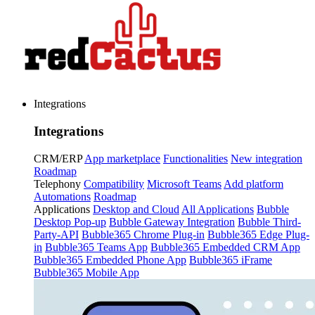
Integrations
Integrations
CRM/ERP
App marketplace
Functionalities
New integration
Roadmap
Telephony
Compatibility
Microsoft Teams
Add platform
Automations
Roadmap
Applications
Desktop and Cloud
All Applications
Bubble
Desktop Pop-up
Bubble Gateway Integration
Bubble Third-
Party-API
Bubble365 Chrome Plug-in
Bubble365 Edge Plug-
in
Bubble365 Teams App
Bubble365 Embedded CRM App
Bubble365 Embedded Phone App
Bubble365 iFrame
Bubble365 Mobile App