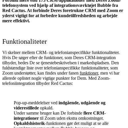
Forbind mere end 175 CRM-applikationer med Deres Zoom-
telefonsystem ved hjælp af integrationsværktøjet Bubble fra
Red Cactus. At forbinde Deres foretrukne CRM med Zoom
er
yderst vigtigt for at forbedre kundetilfredsheden og arbejde
mere effektivt.
Funktionaliteter
Vi skelner mellem CRM- og telefonianspecifikke funktionaliteter.
Hvis De søger efter de funktioner, som Deres CRM-integration
tilbyder, bedes De se tjenestebeskrivelsen i markedspladsen. Den
fuldstændige liste over telefonianspecifikke funktionaliteter, som
Zoom understøtter, kan findes under fanen
funktioner
, men vi har
allerede oplistet nogle vigtige punkter for Dem. Med Zoom-
telefoniintegration tilbyder Red Cactus:
Pop-up-meddelelser ved
indgående, udgående og
viderestillede
opkald.
Under samme bruger kan De forbinde
flere CRM-
integrationer
til Zoom uden ekstra omkostninger.
Opkaldshistorik
-funktionen gør det muligt at se alle