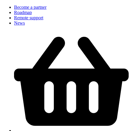
Become a partner
Roadmap
Remote support
News