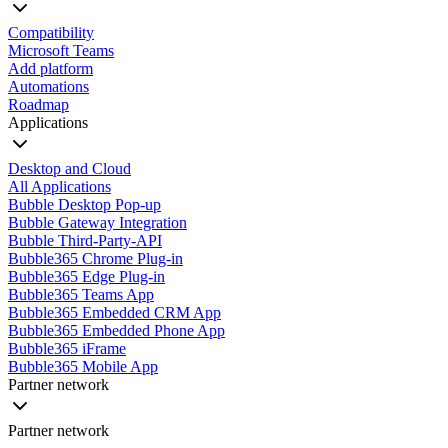
Compatibility
Microsoft Teams
Add platform
Automations
Roadmap
Applications
Desktop and Cloud
All Applications
Bubble Desktop Pop-up
Bubble Gateway Integration
Bubble Third-Party-API
Bubble365 Chrome Plug-in
Bubble365 Edge Plug-in
Bubble365 Teams App
Bubble365 Embedded CRM App
Bubble365 Embedded Phone App
Bubble365 iFrame
Bubble365 Mobile App
Partner network
Partner network