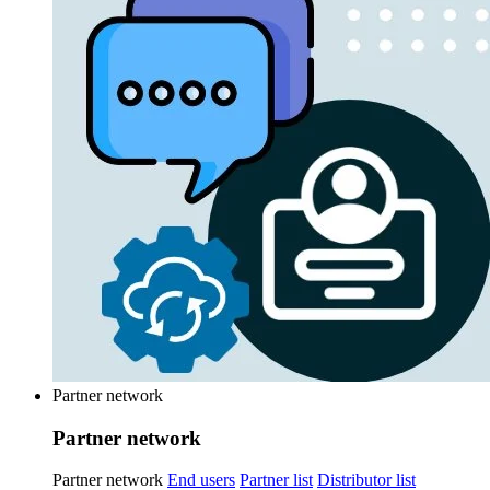
Partner network
Partner network
Partner network
End users
Partner list
Distributor list