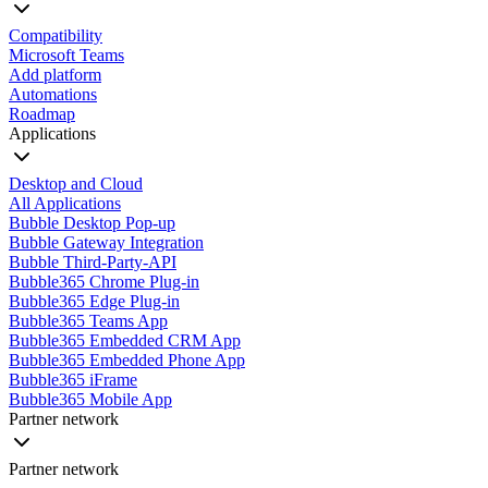
Compatibility
Microsoft Teams
Add platform
Automations
Roadmap
Applications
Desktop and Cloud
All Applications
Bubble Desktop Pop-up
Bubble Gateway Integration
Bubble Third-Party-API
Bubble365 Chrome Plug-in
Bubble365 Edge Plug-in
Bubble365 Teams App
Bubble365 Embedded CRM App
Bubble365 Embedded Phone App
Bubble365 iFrame
Bubble365 Mobile App
Partner network
Partner network