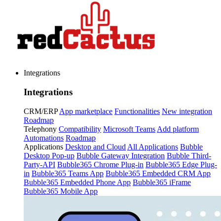
Integrations
Integrations
CRM/ERP
App marketplace
Functionalities
New integration
Roadmap
Telephony
Compatibility
Microsoft Teams
Add platform
Automations
Roadmap
Applications
Desktop and Cloud
All Applications
Bubble
Desktop Pop-up
Bubble Gateway Integration
Bubble Third-
Party-API
Bubble365 Chrome Plug-in
Bubble365 Edge Plug-
in
Bubble365 Teams App
Bubble365 Embedded CRM App
Bubble365 Embedded Phone App
Bubble365 iFrame
Bubble365 Mobile App