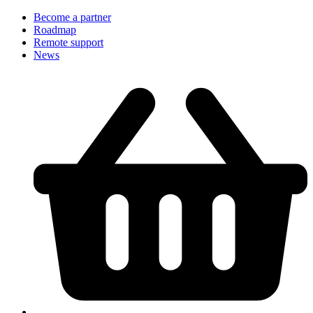
Become a partner
Roadmap
Remote support
News