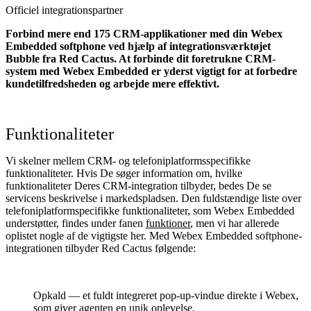
Officiel integrationspartner
Forbind mere end 175 CRM-applikationer med din Webex
Embedded softphone ved hjælp af integrationsværktøjet
Bubble fra Red Cactus. At forbinde dit foretrukne CRM-
system med Webex Embedded
er yderst vigtigt for at forbedre
kundetilfredsheden og arbejde mere effektivt.
Funktionaliteter
Vi skelner mellem CRM- og telefoni­platformsspecifikke
funktionaliteter. Hvis De søger information om, hvilke
funktionaliteter Deres CRM-integration tilbyder, bedes De se
servicens beskrivelse i markedspladsen. Den fuldstændige liste over
telefoniplatform­specifikke funktionaliteter, som Webex Embedded
understøtter, findes under fanen
funktioner
, men vi har allerede
oplistet nogle af de vigtigste her. Med Webex Embedded softphone­
integrationen tilbyder Red Cactus følgende:
Opkald — et fuldt integreret pop‑up‑vindue direkte i Webex,
som giver agenten en unik oplevelse.