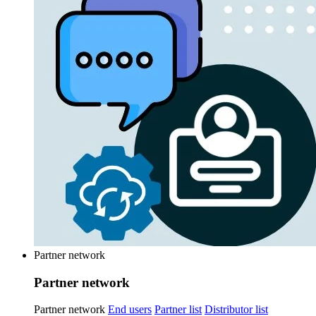
Partner network
Partner network
Partner network
End users
Partner list
Distributor list