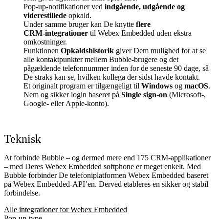
Pop‑up‑notifikationer ved
indgående, udgående og
viderestillede
opkald.
Under samme bruger kan De knytte
flere
CRM‑integrationer
til Webex Embedded uden ekstra
omkostninger.
Funktionen
Opkaldshistorik
giver Dem mulighed for at se
alle kontaktpunkter mellem Bubble‑brugere og det
pågældende telefonnummer inden for de seneste 90 dage, så
De straks kan se, hvilken kollega der sidst havde kontakt.
Et originalt program er tilgængeligt til
Windows
og
macOS
.
Nem og sikker login baseret på
Single sign‑on
(Microsoft-,
Google‑ eller Apple‑konto).
Teknisk
At forbinde Bubble – og dermed mere end 175 CRM-applikationer
– med Deres Webex Embedded softphone er meget enkelt. Med
Bubble forbinder De telefoniplatformen Webex Embedded baseret
på Webex Embedded‑API’en. Derved etableres en sikker og stabil
forbindelse.
Alle integrationer for Webex Embedded
Pop-up-type