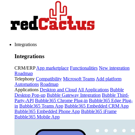
Integrations
Integrations
CRM/ERP
App marketplace
Functionalities
New integration
Roadmap
Telephony
Compatibility
Microsoft Teams
Add platform
Automations
Roadmap
Applications
Desktop and Cloud
All Applications
Bubble
Desktop Pop-up
Bubble Gateway Integration
Bubble Third-
Party-API
Bubble365 Chrome Plug-in
Bubble365 Edge Plug-
in
Bubble365 Teams App
Bubble365 Embedded CRM App
Bubble365 Embedded Phone App
Bubble365 iFrame
Bubble365 Mobile App