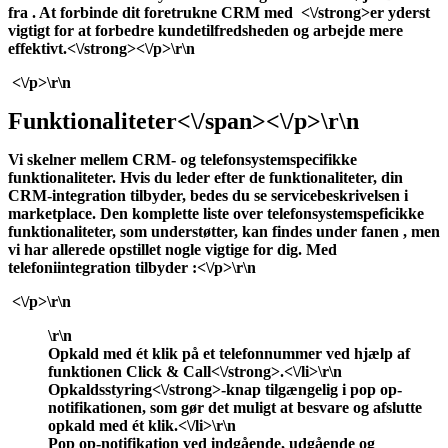
fra
. At forbinde dit foretrukne CRM med
<\/strong>
er yderst
vigtigt for at forbedre kundetilfredsheden og arbejde mere
effektivt.<\/strong><\/p>\r\n
<\/p>\r\n
Funktionaliteter<\/span><\/p>\r\n
Vi skelner mellem CRM- og telefonsystemspecifikke
funktionaliteter. Hvis du leder efter de funktionaliteter, din
CRM-integration tilbyder, bedes du se servicebeskrivelsen i
marketplace. Den komplette liste over telefonsystemspeficikke
funktionaliteter, som
understøtter, kan findes under fanen
, men
vi har allerede opstillet nogle vigtige for dig. Med
telefoniintegration tilbyder
:<\/p>\r\n
<\/p>\r\n
\r\n
Opkald med ét klik på et telefonnummer ved hjælp af
funktionen
Click & Call<\/strong>.<\/li>\r\n
Opkaldsstyring<\/strong>-knap tilgængelig i pop op-
notifikationen, som gør det muligt at besvare og afslutte
opkald med ét klik.<\/li>\r\n
Pop op-notifikation ved
indgående, udgående og