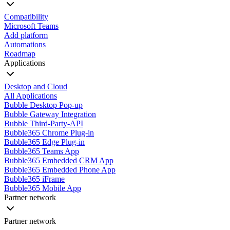
Compatibility
Microsoft Teams
Add platform
Automations
Roadmap
Applications
Desktop and Cloud
All Applications
Bubble Desktop Pop-up
Bubble Gateway Integration
Bubble Third-Party-API
Bubble365 Chrome Plug-in
Bubble365 Edge Plug-in
Bubble365 Teams App
Bubble365 Embedded CRM App
Bubble365 Embedded Phone App
Bubble365 iFrame
Bubble365 Mobile App
Partner network
Partner network