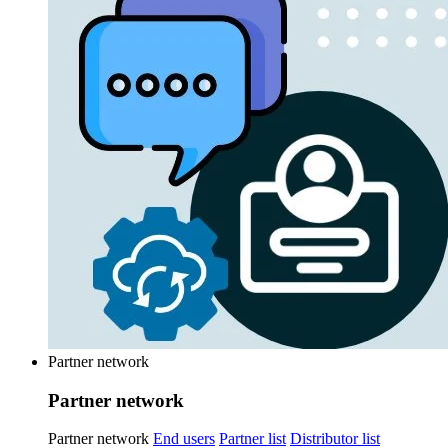
Partner network
Partner network
Partner network
End users
Partner list
Distributor list