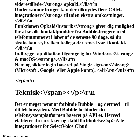
viderestillede<\/strong> opkald.<\/li>\r\n
Under samme bruger kan der tilknyttes
flere CRM-
integrationer<\/strong> til
uden ekstra omkostninger.
<\/li>\r\n
Funktionen
Opkaldshistorik<\/strong> giver dig mulighed
for at se alle kontaktpunkter fra Bubble-brugere med
telefonnummeret i løbet af de seneste 90 dage, så du
straks kan se, hvilken kollega der senest var i kontakt.
<\/li>\r\n
Indbygget applikation tilgængelig for
Windows<\/strong>
&
macOS<\/strong>.<\/li>\r\n
Nem og sikker login baseret på
Single sign-on<\/strong>
(Microsoft-, Google- eller Apple-konto). <\/li>\r\n<\/ul>\r\n
<\/p>\r\n
Teknisk<\/span><\/p>\r\n
Det er meget nemt at forbinde Bubble – og dermed
– til
dit
telefonsystem. Med Bubble forbinder du
telefonsystemplatformen
baseret på
API'et. Herved
etablerer du en sikker og stabil forbindelse.<\/p>
Alle
integrationer for SelectVoice Cloud
Pop-up-type