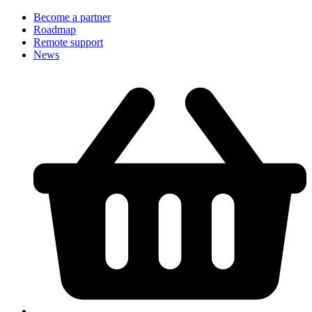
Become a partner
Roadmap
Remote support
News