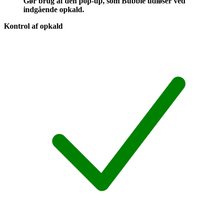
Gør brug af den pop-up, som Bubble udløser ved
indgående opkald.
Kontrol af opkald