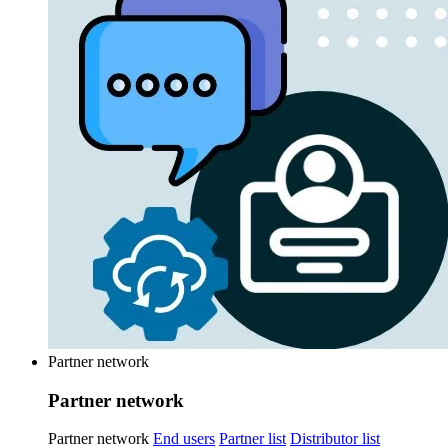
Partner network
Partner network
Partner network
End users
Partner list
Distributor list