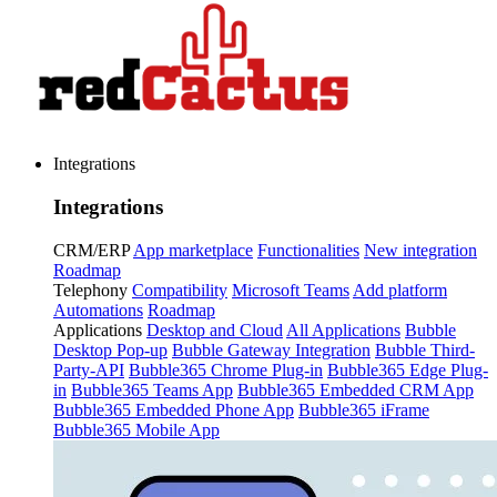
Integrations
Integrations
CRM/ERP
App marketplace
Functionalities
New integration
Roadmap
Telephony
Compatibility
Microsoft Teams
Add platform
Automations
Roadmap
Applications
Desktop and Cloud
All Applications
Bubble
Desktop Pop-up
Bubble Gateway Integration
Bubble Third-
Party-API
Bubble365 Chrome Plug-in
Bubble365 Edge Plug-
in
Bubble365 Teams App
Bubble365 Embedded CRM App
Bubble365 Embedded Phone App
Bubble365 iFrame
Bubble365 Mobile App