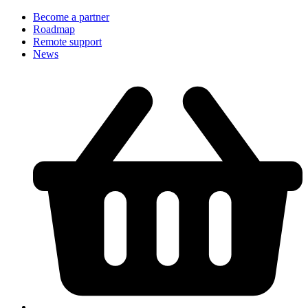
Become a partner
Roadmap
Remote support
News