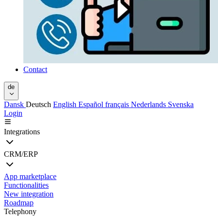
Contact
de
Dansk
Deutsch
English
Español
français
Nederlands
Svenska
Login
Integrations
CRM/ERP
App marketplace
Functionalities
New integration
Roadmap
Telephony