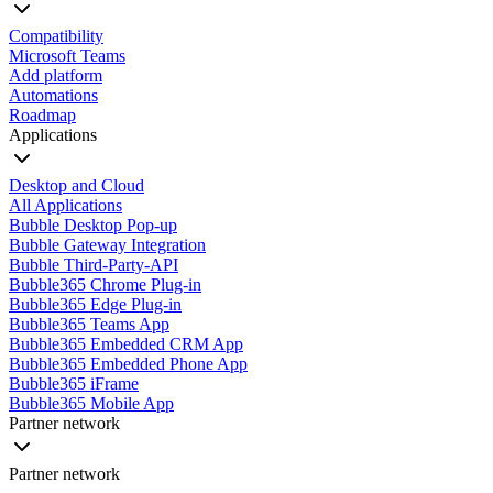
Compatibility
Microsoft Teams
Add platform
Automations
Roadmap
Applications
Desktop and Cloud
All Applications
Bubble Desktop Pop-up
Bubble Gateway Integration
Bubble Third-Party-API
Bubble365 Chrome Plug-in
Bubble365 Edge Plug-in
Bubble365 Teams App
Bubble365 Embedded CRM App
Bubble365 Embedded Phone App
Bubble365 iFrame
Bubble365 Mobile App
Partner network
Partner network