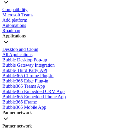
Compatibility
Microsoft Teams
Add platform
Automations
Roadmap
Applications
Desktop and Cloud
All Applications
Bubble Desktop Pop-up
Bubble Gateway Integration
Bubble Third-Party-API
Bubble365 Chrome Plug-in
Bubble365 Edge Plug-in
Bubble365 Teams App
Bubble365 Embedded CRM App
Bubble365 Embedded Phone App
Bubble365 iFrame
Bubble365 Mobile App
Partner network
Partner network