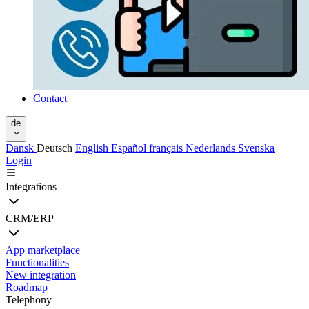
Contact
de
Dansk
Deutsch
English
Español
français
Nederlands
Svenska
Login
Integrations
CRM/ERP
App marketplace
Functionalities
New integration
Roadmap
Telephony