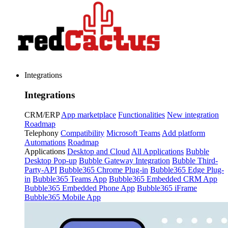
Integrations
Integrations
CRM/ERP
App marketplace
Functionalities
New integration
Roadmap
Telephony
Compatibility
Microsoft Teams
Add platform
Automations
Roadmap
Applications
Desktop and Cloud
All Applications
Bubble
Desktop Pop-up
Bubble Gateway Integration
Bubble Third-
Party-API
Bubble365 Chrome Plug-in
Bubble365 Edge Plug-
in
Bubble365 Teams App
Bubble365 Embedded CRM App
Bubble365 Embedded Phone App
Bubble365 iFrame
Bubble365 Mobile App