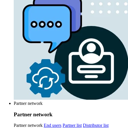
Partner network
Partner network
Partner network
End users
Partner list
Distributor list