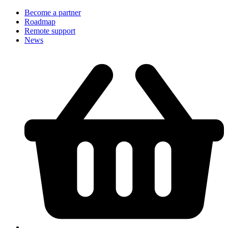
Become a partner
Roadmap
Remote support
News