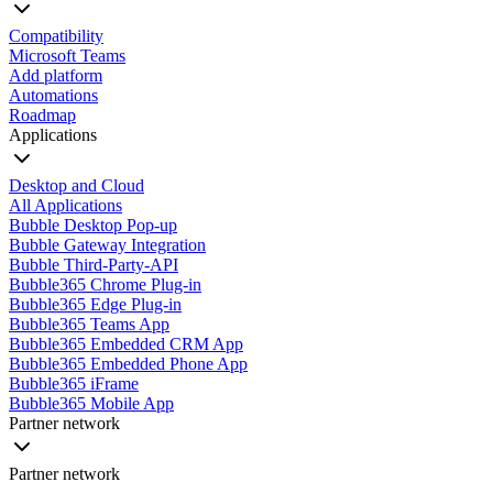
Compatibility
Microsoft Teams
Add platform
Automations
Roadmap
Applications
Desktop and Cloud
All Applications
Bubble Desktop Pop-up
Bubble Gateway Integration
Bubble Third-Party-API
Bubble365 Chrome Plug-in
Bubble365 Edge Plug-in
Bubble365 Teams App
Bubble365 Embedded CRM App
Bubble365 Embedded Phone App
Bubble365 iFrame
Bubble365 Mobile App
Partner network
Partner network