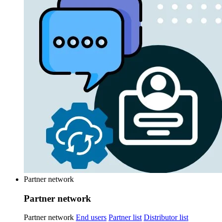
Partner network
Partner network
Partner network
End users
Partner list
Distributor list