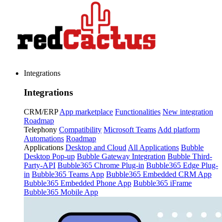
Integrations
Integrations
CRM/ERP
App marketplace
Functionalities
New integration
Roadmap
Telephony
Compatibility
Microsoft Teams
Add platform
Automations
Roadmap
Applications
Desktop and Cloud
All Applications
Bubble
Desktop Pop-up
Bubble Gateway Integration
Bubble Third-
Party-API
Bubble365 Chrome Plug-in
Bubble365 Edge Plug-
in
Bubble365 Teams App
Bubble365 Embedded CRM App
Bubble365 Embedded Phone App
Bubble365 iFrame
Bubble365 Mobile App