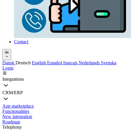
Contact
de
Dansk
Deutsch
English
Español
français
Nederlands
Svenska
Login
Integrations
CRM/ERP
App marketplace
Functionalities
New integration
Roadmap
Telephony