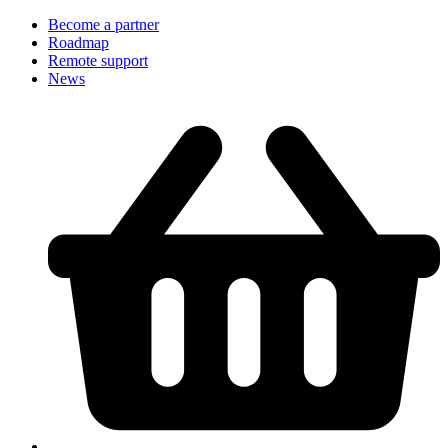
Become a partner
Roadmap
Remote support
News