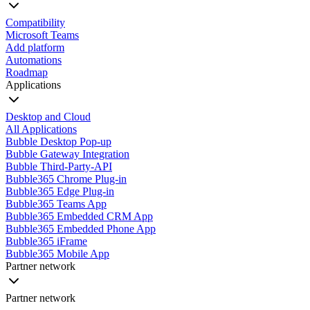
Compatibility
Microsoft Teams
Add platform
Automations
Roadmap
Applications
Desktop and Cloud
All Applications
Bubble Desktop Pop-up
Bubble Gateway Integration
Bubble Third-Party-API
Bubble365 Chrome Plug-in
Bubble365 Edge Plug-in
Bubble365 Teams App
Bubble365 Embedded CRM App
Bubble365 Embedded Phone App
Bubble365 iFrame
Bubble365 Mobile App
Partner network
Partner network