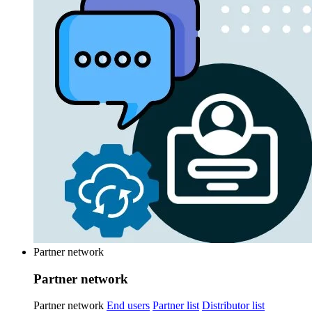
Partner network
Partner network
Partner network
End users
Partner list
Distributor list