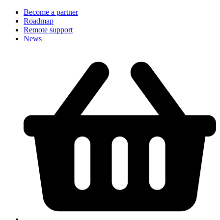
Become a partner
Roadmap
Remote support
News