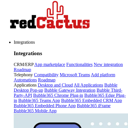
Integrations
Integrations
CRM/ERP
App marketplace
Functionalities
New integration
Roadmap
Telephony
Compatibility
Microsoft Teams
Add platform
Automations
Roadmap
Applications
Desktop and Cloud
All Applications
Bubble
Desktop Pop-up
Bubble Gateway Integration
Bubble Third-
Party-API
Bubble365 Chrome Plug-in
Bubble365 Edge Plug-
in
Bubble365 Teams App
Bubble365 Embedded CRM App
Bubble365 Embedded Phone App
Bubble365 iFrame
Bubble365 Mobile App