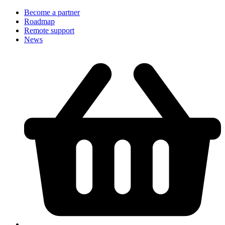
Become a partner
Roadmap
Remote support
News