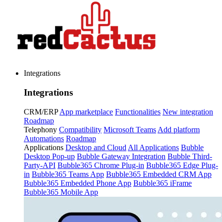
Integrations
Integrations
CRM/ERP
App marketplace
Functionalities
New integration
Roadmap
Telephony
Compatibility
Microsoft Teams
Add platform
Automations
Roadmap
Applications
Desktop and Cloud
All Applications
Bubble
Desktop Pop-up
Bubble Gateway Integration
Bubble Third-
Party-API
Bubble365 Chrome Plug-in
Bubble365 Edge Plug-
in
Bubble365 Teams App
Bubble365 Embedded CRM App
Bubble365 Embedded Phone App
Bubble365 iFrame
Bubble365 Mobile App