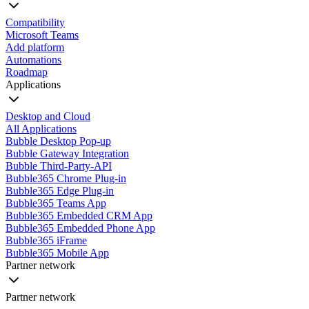
Compatibility
Microsoft Teams
Add platform
Automations
Roadmap
Applications
Desktop and Cloud
All Applications
Bubble Desktop Pop-up
Bubble Gateway Integration
Bubble Third-Party-API
Bubble365 Chrome Plug-in
Bubble365 Edge Plug-in
Bubble365 Teams App
Bubble365 Embedded CRM App
Bubble365 Embedded Phone App
Bubble365 iFrame
Bubble365 Mobile App
Partner network
Partner network