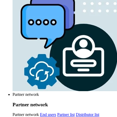
Partner network
Partner network
Partner network
End users
Partner list
Distributor list