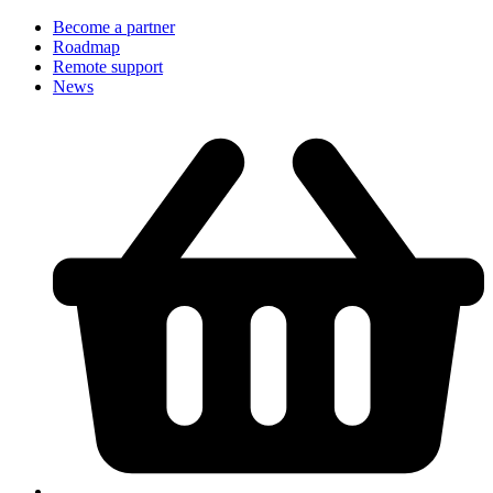
Become a partner
Roadmap
Remote support
News