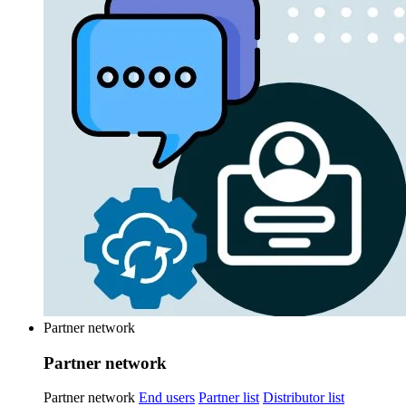
Partner network
Partner network
Partner network
End users
Partner list
Distributor list