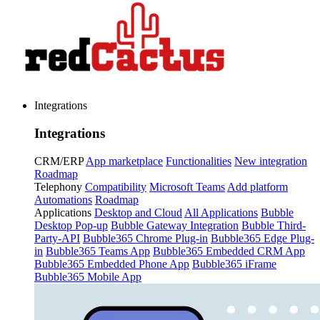
Integrations
Integrations
CRM/ERP
App marketplace
Functionalities
New integration
Roadmap
Telephony
Compatibility
Microsoft Teams
Add platform
Automations
Roadmap
Applications
Desktop and Cloud
All Applications
Bubble
Desktop Pop-up
Bubble Gateway Integration
Bubble Third-
Party-API
Bubble365 Chrome Plug-in
Bubble365 Edge Plug-
in
Bubble365 Teams App
Bubble365 Embedded CRM App
Bubble365 Embedded Phone App
Bubble365 iFrame
Bubble365 Mobile App