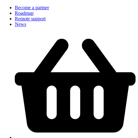
Become a partner
Roadmap
Remote support
News