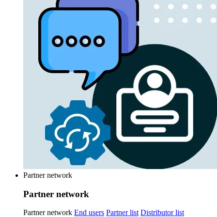
Partner network
Partner network
Partner network
End users
Partner list
Distributor list