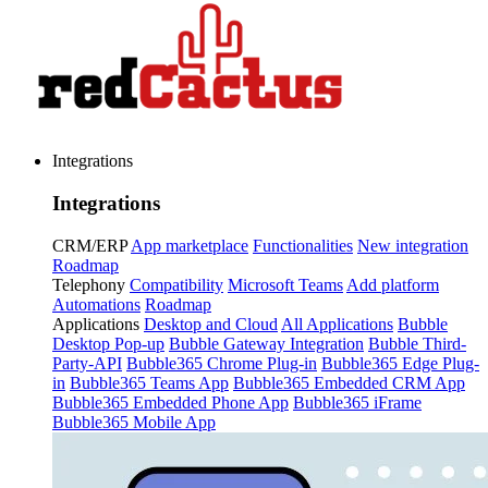
Integrations
Integrations
CRM/ERP
App marketplace
Functionalities
New integration
Roadmap
Telephony
Compatibility
Microsoft Teams
Add platform
Automations
Roadmap
Applications
Desktop and Cloud
All Applications
Bubble
Desktop Pop-up
Bubble Gateway Integration
Bubble Third-
Party-API
Bubble365 Chrome Plug-in
Bubble365 Edge Plug-
in
Bubble365 Teams App
Bubble365 Embedded CRM App
Bubble365 Embedded Phone App
Bubble365 iFrame
Bubble365 Mobile App